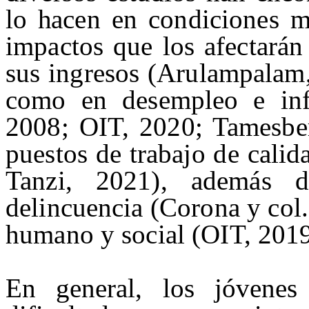
lo ha
cen en condiciones m
impactos que los afectarán
sus ingresos (
Aru
lampalam
co
mo
en desempleo e info
2008; OIT, 2020;
Tamesbe
puestos de trabajo de calid
Tanzi
, 2021), además de
delincuencia (Corona y col.
humano y social (OIT, 201
En general, los jóvene