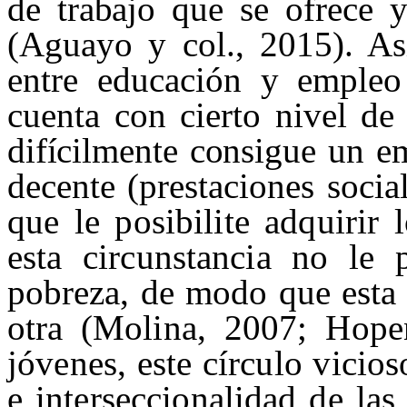
de trabajo que se ofrece 
(Aguayo y col., 2015). Así
entre educación y empleo 
cuenta con cierto nivel de
difícilmente consigue un e
decente (prestacio
nes
socia
que le posibilite adquirir 
esta circunstancia no le 
pobreza, de modo que esta 
otra
(Molina, 2007;
Hope
jóvenes, este círculo vicio
e
interseccionalidad
de
las