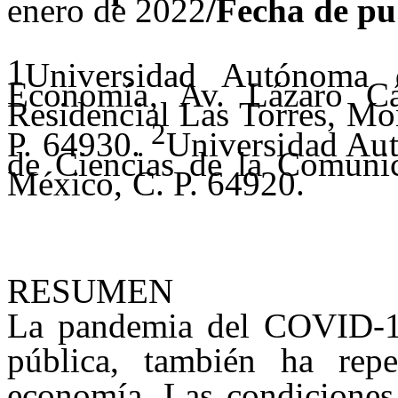
enero de 2022
/Fecha de pu
1
Universidad Autónoma
Economía, Av. Lázaro 
Residencial Las Torres, Mo
2
P. 64930.
Universidad Au
de Ciencias de la Comuni
México, C. P. 64920.
RESUMEN
La pandemia del COVID-1
pública, también ha rep
economía. Las condiciones 