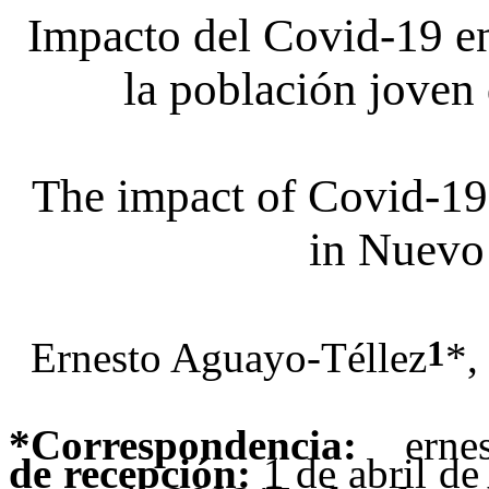
Impacto del Covid-19 en
la población jove
The impact of Covid-19
in Nuevo
1
Ernesto Aguayo-Téllez
*,
*Correspondencia:
erne
de recepción:
1 de abril d