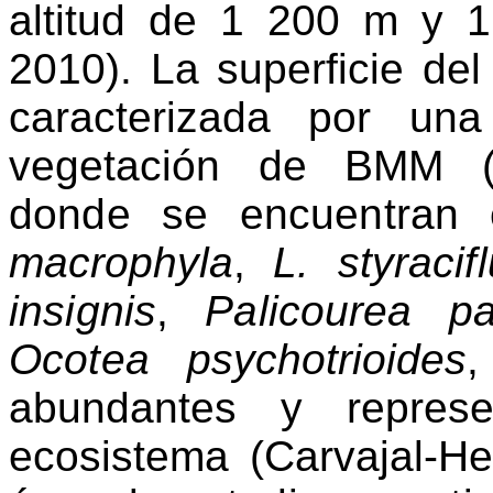
al
titud de 1 200 m y 1
2010). La superficie de
caracterizada por un
vegetación de BMM (
donde se encuentran
macrophyla
,
L.
sty
racif
insignis
,
Pali
c
ourea
pa
Ocotea
psychotrioides
,
abundantes y represe
ecosistema (Carvajal-He