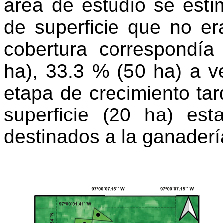
área de estudio se est
de superficie que no 
cobertura correspondía
ha), 33.3 % (50 ha) a
v
etapa de creci
miento tar
super
ficie (20 ha) est
destinados a la ganaderí