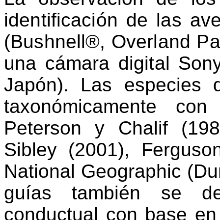
identificación de las av
(Bushnell®, Overland Pa
una cámara digital
Sony
Japón). Las especies d
taxonómicamente co
Peterson y
Chalif
(198
Si
bley
(2001), Ferguson
National
Geographic
(Dun
guías también se det
conductual con base en 