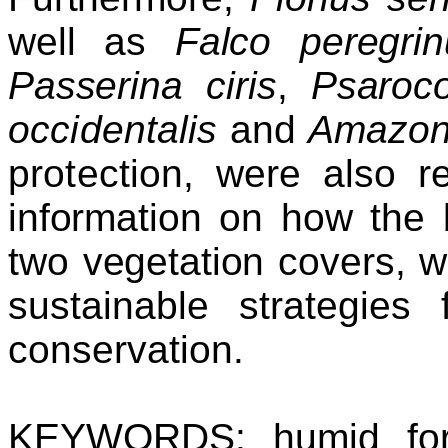
well as
Falco peregrin
Passerina
ciris
,
Psaroco
occidentalis
an
d
A
mazo
protection, were also r
information on how the b
two vegetation covers, 
sustainable strategie
conservation.
KEYWORDS:
humid for