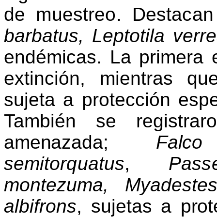
de muestreo. Destacan
barbatus
,
Leptotila
verre
endémicas. La primera e
extinción, mientras q
sujeta a protección espe
Tam
bién se registra
amenazada;
Fal
semitorquatus
,
Pass
montezuma
,
Myadeste
albifrons
, sujetas
a prot