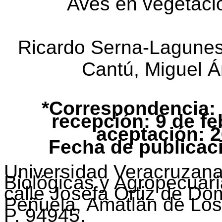
Aves en vegetació
Ricardo Serna-Lagunes
Cantú, Miguel Á
*Correspondencia:
recepción: 9 de f
aceptación: 2
Fecha de publicaci
Universidad Veracruzana
Biológicas y Agropecuar
calle Josefa Ortiz de Do
Peñuela, Amatlán de Los
P. 94945.