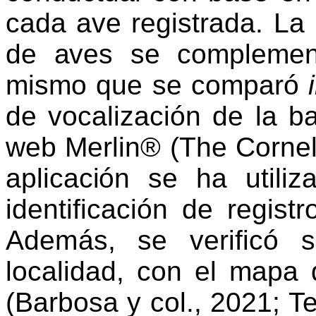
cada ave registrada. La
de aves se com
pleme
mismo que se comparó
de vocalización de la b
web
Merlin
® (
The
Corne
aplicación se ha utili
identificación de regist
Además, se verificó 
localidad, con
el mapa d
(Barbo
sa y col., 2021; T