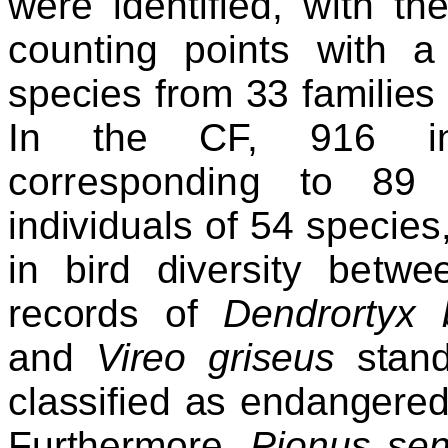
were iden
tified, with 
counting points with 
species from 33 families
In the CF, 916 ind
corresponding to 89
individuals of 54 species,
in bird diversi
ty bet
wee
records of
Den
drortyx
b
and
Vireo griseus
stand
classified as endangered
Furthermore,
Pionus
seni