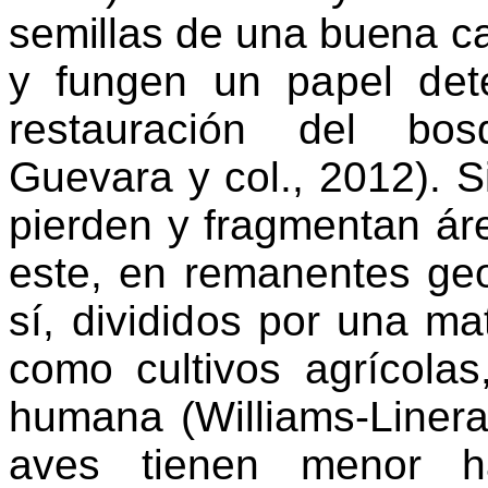
semillas de una bue
na c
y fungen
un papel det
res
tauración del bos
Guevara y col., 2012). 
pierden y fragmentan á
este, en remanentes ge
sí, divididos p
or una mat
como cultivos agrícolas
humana (Williams-Linera 
aves tienen menor há