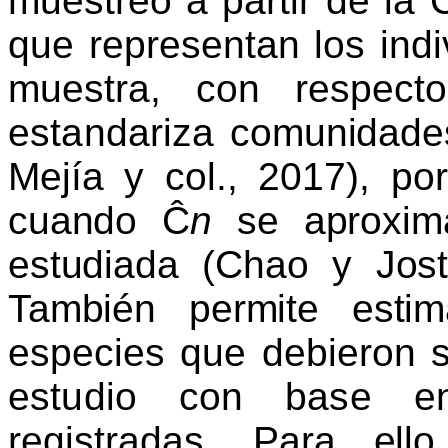
muestreo a partir de la
que representan los ind
muestra, con r
espect
estandariza
comunidade
Mejía y col., 2017), po
cuando
Ĉ
n
se aproxim
estudiada (Chao y
Jos
También permite esti
especies que debieron 
estudio con base e
registradas.
Para ello