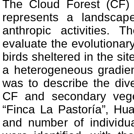
The Cloud Forest (CF) 
represents a landscap
anthropic activities. T
evaluate the evolutionary
birds sheltered in the si
a heterogeneous gradien
was to describe the diver
CF and secondary veget
“Finca La
Pastoría
”,
Hua
and num
ber of individu