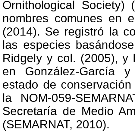
Ornithological
Society
) 
nombres comunes en el 
(2014).
Se registró la c
las especies basándos
Ridgely
y col. (2005), y
en González-García y 
estado de conservación
la NOM-059-SEMARNAT
Se
cretaría de Medio A
(SEMARNAT, 2010).