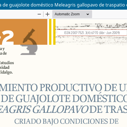
e guajolote doméstico Meleagris gallopavo de traspatio c