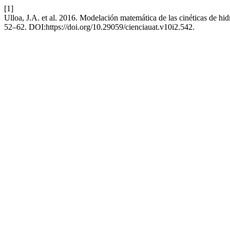
[1]
Ulloa, J.A. et al. 2016. Modelación matemática de las cinéticas de hid
52–62. DOI:https://doi.org/10.29059/cienciauat.v10i2.542.