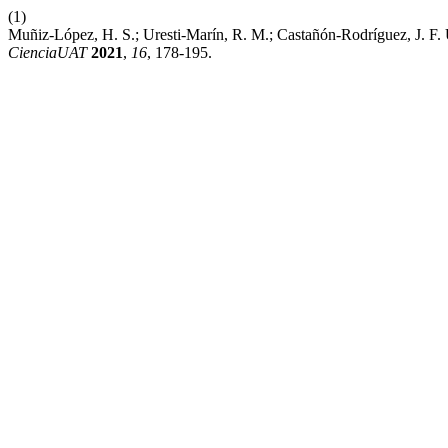
(1)
Muñiz-López, H. S.; Uresti-Marín, R. M.; Castañón-Rodríguez, J. F
CienciaUAT
2021
,
16
, 178-195.