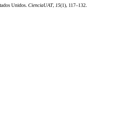
stados Unidos.
CienciaUAT
,
15
(1), 117–132.