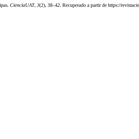
ipas.
CienciaUAT
,
3
(2), 38–42. Recuperado a partir de https://revista