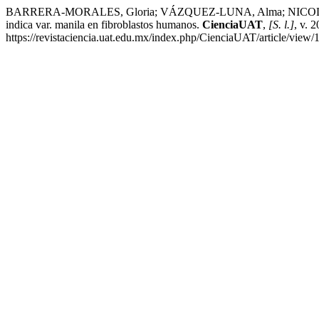
BARRERA-MORALES, Gloria; VÁZQUEZ-LUNA, Alma; NICOLÁS-TOLED
indica var. manila en fibroblastos humanos.
CienciaUAT
,
[S. l.]
, v. 
https://revistaciencia.uat.edu.mx/index.php/CienciaUAT/article/view