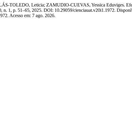
O, Leticia; ZAMUDIO-CUEVAS, Yessica Eduviges. Efecto en la c
20, n. 1, p. 51–65, 2025. DOI: 10.29059/cienciauat.v20i1.1972. Disponí
/1972. Acesso em: 7 ago. 2026.