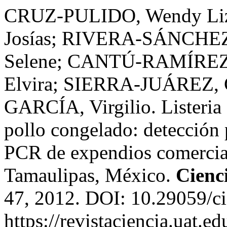
CRUZ-PULIDO, Wendy Liz
Josías; RIVERA-SÁNCHEZ
Selene; CANTÚ-RAMÍRE
Elvira; SIERRA-JUÁREZ,
GARCÍA, Virgilio. Listeria
pollo congelado: detecci
PCR de expendios comercia
Tamaulipas, México.
Cien
47, 2012. DOI: 10.29059/ci
https://revistaciencia.uat.