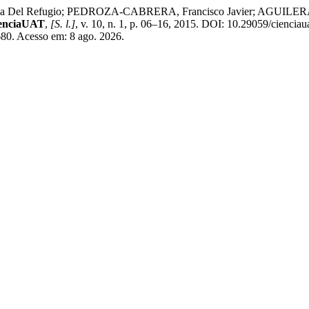
fugio; PEDROZA-CABRERA, Francisco Javier; AGUILERA-RUBAL
enciaUAT
,
[S. l.]
, v. 10, n. 1, p. 06–16, 2015. DOI: 10.29059/ciencia
680. Acesso em: 8 ago. 2026.