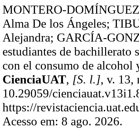
MONTERO-DOMÍNGUEZ, F
Alma De los Ángeles; TI
Alejandra; GARCÍA-GONZÁ
estudiantes de bachillerato
con el consumo de alcohol y
CienciaUAT
,
[S. l.]
, v. 13,
10.29059/cienciauat.v13i1.
https://revistaciencia.uat.
Acesso em: 8 ago. 2026.