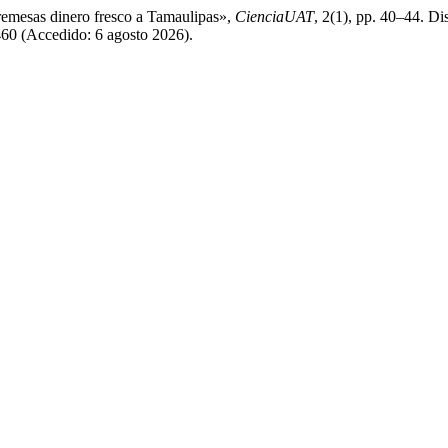
 remesas dinero fresco a Tamaulipas»,
CienciaUAT
, 2(1), pp. 40–44. Di
460 (Accedido: 6 agosto 2026).