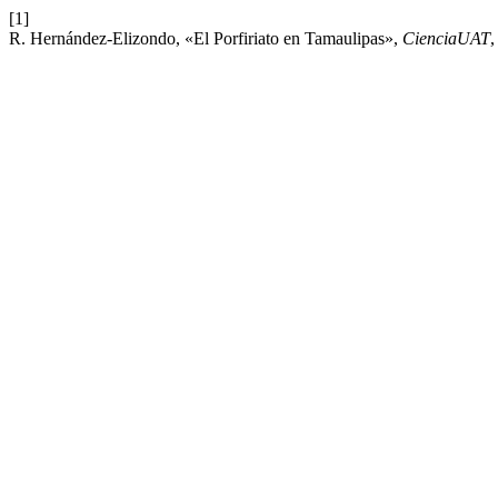
[1]
R. Hernández-Elizondo, «El Porfiriato en Tamaulipas»,
CienciaUAT
,