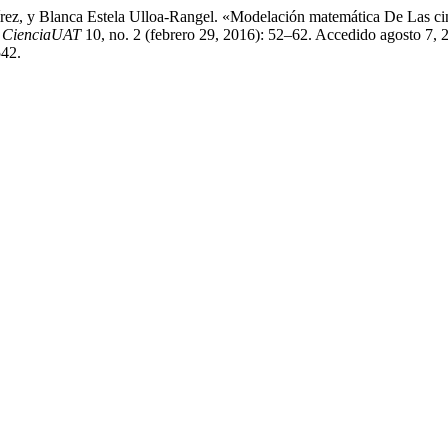
ez, y Blanca Estela Ulloa-Rangel. «Modelación matemática De Las cin
.
CienciaUAT
10, no. 2 (febrero 29, 2016): 52–62. Accedido agosto 7, 
542.