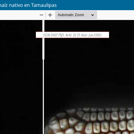
maíz nativo en Tamaulipas