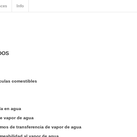
nces
Info
DOS
ículas comestibles
ula en agua
de vapor de agua
smos de transferencia de vapor de agua
rmeabilidad al vapor de agua