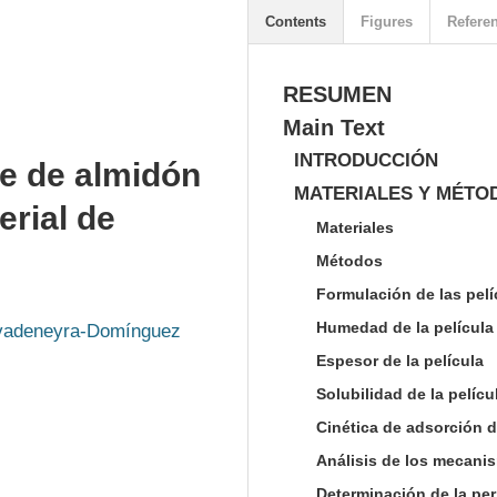
Contents
Figures
Refere
RESUMEN
Main Text
INTRODUCCIÓN
se de almidón
MATERIALES Y MÉTO
rial de
Materiales
Métodos
Formulación de las pel
Humedad de la película
vadeneyra-Domínguez
Espesor de la película
Solubilidad de la pelíc
Cinética de adsorción 
Análisis de los mecani
Determinación de la pe