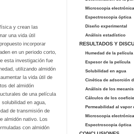
Microscopia electrónica
Espectroscopia óptica
Diseño experimental
sica y crean las 
r una vida útil 
Análisis estadístico
propuesto incorporar 
RESULTADOS Y DISC
den en un periodo corto, 
Humedad de la película
 esta investigación fue 
Espesor de la película
medad, utilizando almidón 
Solubilidad en agua
mentar la vida útil de 
Cinética de adsorción 
tos del almidón 
Análisis de los mecanis
cturales de una película 
Cálculos de los coefici
solubilidad en agua, 
Permeabilidad al vapor
idad de transmisión de 
Microscopia electrónica
 almidón nativo. Los 
Espectroscopia óptica
ormuladas con almidón 
CONCLUSIONES