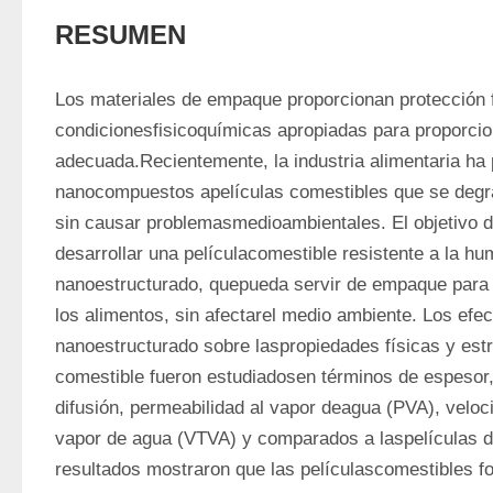
RESUMEN
Los materiales de empaque proporcionan protección fí
condicionesfisicoquímicas apropiadas para proporciona
adecuada.Recientemente, la industria alimentaria ha 
nanocompuestos apelículas comestibles que se degra
sin causar problemasmedioambientales. El objetivo de
desarrollar una películacomestible resistente a la hu
nanoestructurado, quepueda servir de empaque para au
los alimentos, sin afectarel medio ambiente. Los efec
nanoestructurado sobre laspropiedades físicas y estru
comestible fueron estudiadosen términos de espesor, 
difusión, permeabilidad al vapor deagua (PVA), veloc
vapor de agua (VTVA) y comparados a laspelículas de
resultados mostraron que las películascomestibles f