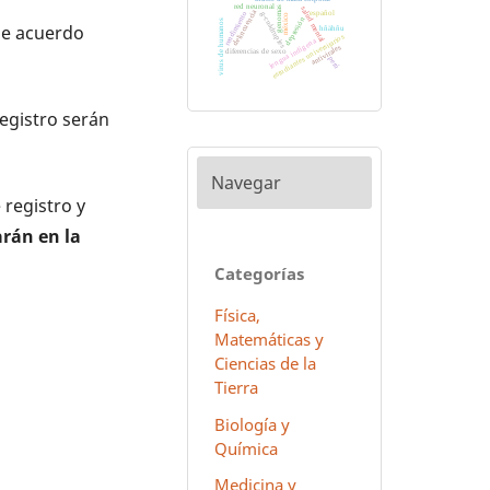
red neuronal
genomas
salud mental
delincuencia
español
g-cuádruples
rendimiento
méxico
depresión
virus de humanos
de acuerdo
hñähñu
estudiantes universitarios
lengua indígena
antivirales
diferencias de sexo
perú
registro serán
Navegar
 registro y
arán en la
Categorías
Física,
Matemáticas y
Ciencias de la
Tierra
Biología y
Química
Medicina y