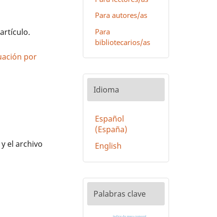
Para autores/as
Para
artículo.
bibliotecarios/as
luación por
Idioma
Español
(España)
 y el archivo
English
Palabras clave
índice de masa corporal