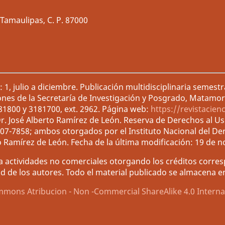
Tamaulipas, C. P. 87000
1, julio a diciembre. Publicación multidisciplinaria semest
ones de la Secretaría de Investigación y Posgrado, Matamor
181800 y 3181700, ext. 2962. Página web:
https://revistacien
r. José Alberto Ramírez de León. Reserva de Derechos al U
007-7858; ambos otorgados por el Instituto Nacional del De
o Ramírez de León. Fecha de la última modificación: 19 de 
 actividades no comerciales otorgando los créditos corresp
d de los autores. Todo el material publicado se almacena en 
mmons Atribucion - Non -Commercial ShareAlike 4.0 Interna