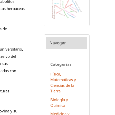
abolitos
g-cuádruples
antivirales
dianas moleculares
acoplamiento molecular
lengua indígena
genomas
méxico
estudiantes universitarios
hñähñu
diferencias de sexo
depresión
ntas herbáceas
delincuencia
virus de humanos
salud mental
perú
español
rendimiento
s de
Navegar
niversitario,
esivo del
n sus
Categorías
ciadas con
Física,
Matemáticas y
Ciencias de la
cturas
Tierra
Biología y
Química
bovina y su
Medicina y