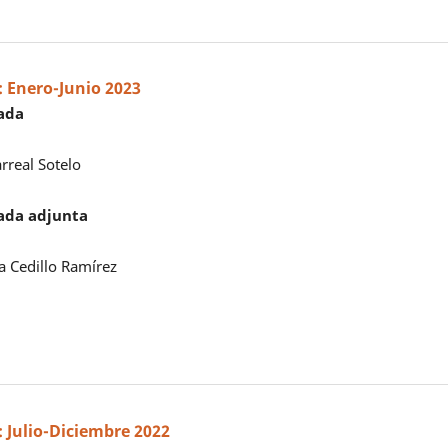
2: Enero-Junio 2023
tada
larreal Sotelo
tada adjunta
ia Cedillo Ramírez
1: Julio-Diciembre 2022