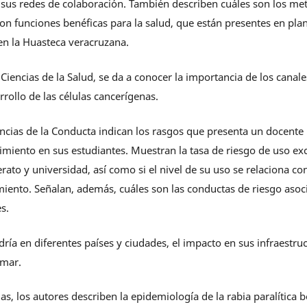
 sus redes de colaboración. También describen cuáles son los met
on funciones benéficas para la salud, que están presentes en pla
n la Huasteca veracruzana.
Ciencias de la Salud, se da a conocer la importancia de los canale
arrollo de las células cancerígenas.
cias de la Conducta indican los rasgos que presenta un docente u
miento en sus estudiantes. Muestran la tasa de riesgo de uso exc
rato y universidad, así como si el nivel de su uso se relaciona co
miento. Señalan, además, cuáles son las conductas de riesgo aso
s.
ndría en diferentes países y ciudades, el impacto en sus infraestru
 mar.
as, los autores describen la epidemiología de la rabia paralítica 