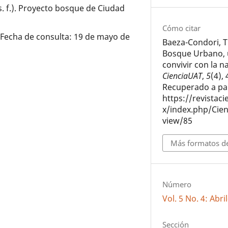
(s. f.). Proyecto bosque de Ciudad
:
Cómo citar
 Fecha de consulta: 19 de mayo de
Baeza-Condori, T.
Bosque Urbano, 
convivir con la n
CienciaUAT
,
5
(4),
Recuperado a par
https://revistac
x/index.php/Cien
view/85
Más formatos de
Número
Vol. 5 No. 4: Abri
Sección