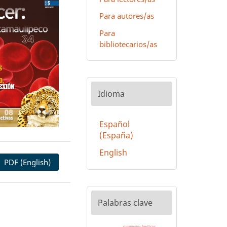
Para autores/as
Para
bibliotecarios/as
Idioma
Español
(España)
English
PDF (English)
Palabras clave
compuestos fenólicos