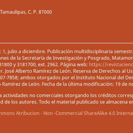
Tamaulipas, C. P. 87000
1, julio a diciembre. Publicación multidisciplinaria semest
ones de la Secretaría de Investigación y Posgrado, Matamor
181800 y 3181700, ext. 2962. Página web:
https://revistacien
r. José Alberto Ramírez de León. Reserva de Derechos al U
007-7858; ambos otorgados por el Instituto Nacional del De
o Ramírez de León. Fecha de la última modificación: 19 de 
 actividades no comerciales otorgando los créditos corresp
d de los autores. Todo el material publicado se almacena en 
mmons Atribucion - Non -Commercial ShareAlike 4.0 Interna