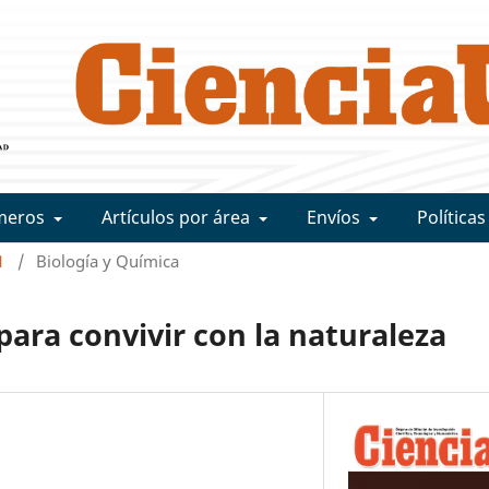
meros
Artículos por área
Envíos
Políticas
1
/
Biología y Química
ara convivir con la naturaleza