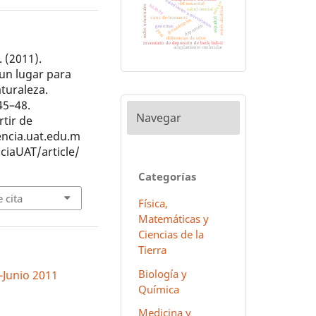
estudiantes universitarios
méxico
red neuronal
hñähñu
redes neuronales
estrés abiótico
salud mental
virus de humanos
español
g-cuádruples
depresión
genomas
perú
diferencias de sexo
inventario de depresión de beck bdi-ii
acoplamiento molecular
 (2011).
un lugar para
aturaleza.
 45–48.
Navegar
tir de
iencia.uat.edu.m
ciaUAT/article/
Categorías
 cita
Física,
Matemáticas y
Ciencias de la
Tierra
Biología y
l-Junio 2011
Química
Medicina y