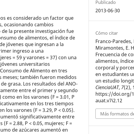
Publicado
2013-06-30
arios es considerado un factor que
os, ocasionando cambios
 de la presente investigación fue
Cómo citar
onsumo de alimentos, el índice de
Franco-Paredes, 
de jóvenes que ingresan a la
Miramontes, E. H
primer ingreso a una
Frecuencia de c
ujeres = 59 y varones = 37) con una
alimentos, índic
jóvenes universitarios
corporal y porce
e Consumo de Alimento en tres
en estudiantes un
is meses; también fueron medidos
un estudio longit
 de grasa. Los resultados del ANO­
CienciaUAT
,
7
(2),
vamente entre el primer y segundo
https://doi.org/
) como en los varones (F = 3.01, P
auat.v7i2.12
ficativamente en los tres tiempos
n los varones (F = 3.29, P < 0.05).
Más formatos de
aumentó significativamente entre
F = 2.88, P < 0.05, mujeres; F =
consumo de azúcares aumentó en