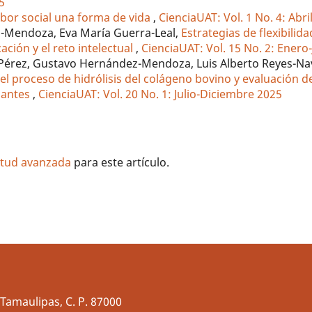
5
abor social una forma de vida
,
CienciaUAT: Vol. 1 No. 4: Abri
z-Mendoza, Eva María Guerra-Leal,
Estrategias de flexibilida
ación y el reto intelectual
,
CienciaUAT: Vol. 15 No. 2: Enero
r-Pérez, Gustavo Hernández-Mendoza, Luis Alberto Reyes-Na
el proceso de hidrólisis del colágeno bovino y evaluación d
dantes
,
CienciaUAT: Vol. 20 No. 1: Julio-Diciembre 2025
litud avanzada
para este artículo.
Tamaulipas, C. P. 87000