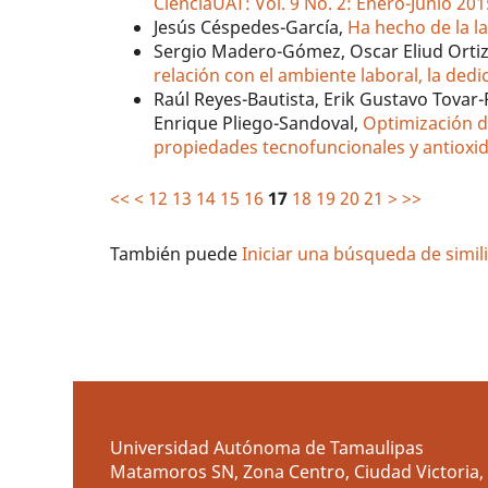
CienciaUAT: Vol. 9 No. 2: Enero-Junio 201
Jesús Céspedes-García,
Ha hecho de la l
Sergio Madero-Gómez, Oscar Eliud Orti
relación con el ambiente laboral, la dedic
Raúl Reyes-Bautista, Erik Gustavo Tova
Enrique Pliego-Sandoval,
Optimización d
propiedades tecnofuncionales y antioxi
<<
<
12
13
14
15
16
17
18
19
20
21
>
>>
También puede
Iniciar una búsqueda de simi
Universidad Autónoma de Tamaulipas
Matamoros SN, Zona Centro, Ciudad Victoria, 