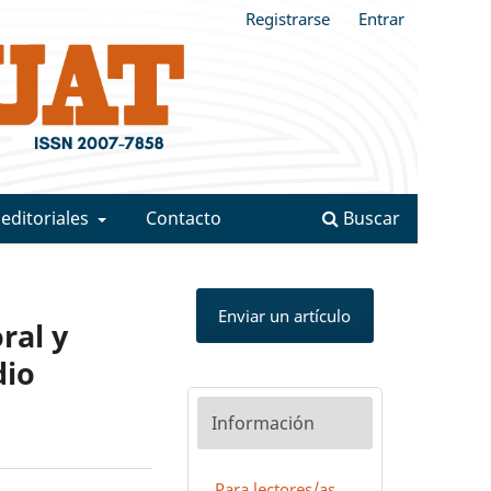
Registrarse
Entrar
 editoriales
Contacto
Buscar
Enviar un artículo
ral y
dio
Información
Para lectores/as