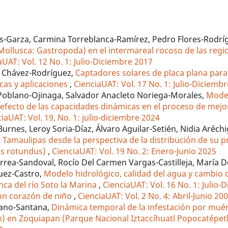
res-Garza, Carmina Torreblanca-Ramírez, Pedro Flores-Rodrí
 (Mollusca: Gastropoda) en el intermareal rocoso de las reg
aUAT: Vol. 12 No. 1: Julio-Diciembre 2017
s Chávez-Rodríguez,
Captadores solares de placa plana para
icas y aplicaciones
,
CienciaUAT: Vol. 17 No. 1: Julio-Diciemb
 Poblano-Ojinaga, Salvador Anacleto Noriega-Morales,
Mode
l efecto de las capacidades dinámicas en el proceso de mej
iaUAT: Vol. 19, No. 1: julio-diciembre 2024
Burnes, Leroy Soria-Díaz, Álvaro Aguilar-Setién, Nidia Aréch
e Tamaulipas desde la perspectiva de la distribución de su p
us rotundus)
,
CienciaUAT: Vol. 19 No. 2: Enero-Junio 2025
rea-Sandoval, Rocío Del Carmen Vargas-Castilleja, María D
uez-Castro,
Modelo hidrológico, calidad del agua y cambio c
enca del río Soto la Marina
,
CienciaUAT: Vol. 16 No. 1: Julio
con corazón de niño
,
CienciaUAT: Vol. 2 No. 4: Abril-Junio 20
Cano-Santana,
Dinámica temporal de la infestación por mu
 en Zoquiapan (Parque Nacional Iztaccíhuatl Popocatépet