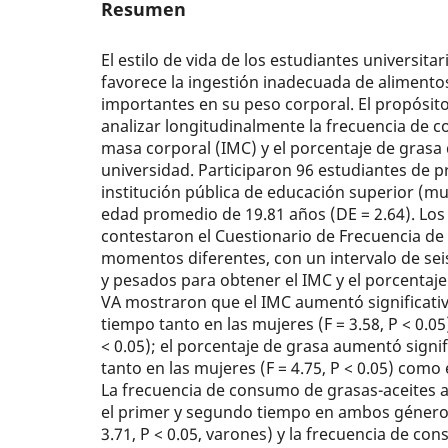
Resumen
El estilo de vida de los estudiantes univer­sit
favo­rece la ingestión inadecuada de aliment
importantes en su peso corporal. El propósito
analizar longitudinalmente la frecuencia de c
masa corporal (IMC) y el porcentaje de grasa 
univer­sidad. Participaron 96 estudiantes de 
institución pública de educa­ción superior (m
edad promedio de 19.81 años (DE = 2.64). Los 
contestaron el Cuestionario de Frecuencia d
momentos diferentes, con un intervalo de se
y pesados para obtener el IMC y el porcentaje
VA mostraron que el IMC aumentó significati
tiempo tanto en las mujeres (F = 3.58, P < 0.05
< 0.05); el porcentaje de grasa aumentó signi
tanto en las mujeres (F = 4.75, P < 0.05) como e
La frecuencia de consumo de grasas-aceites 
el primer y segundo tiempo en ambos géneros (
3.71, P < 0.05, varones) y la frecuencia de 