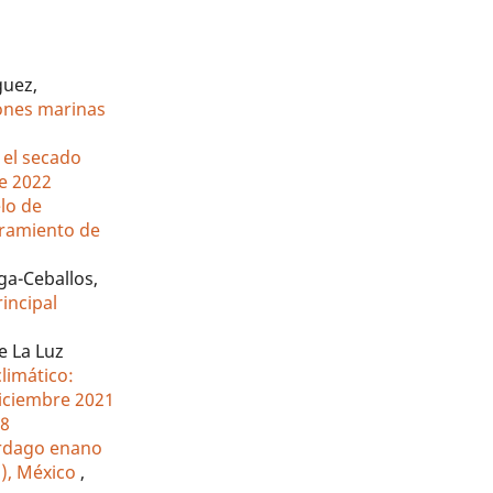
guez,
iones marinas
 el secado
re 2022
lo de
oramiento de
iga-Ceballos,
rincipal
e La Luz
limático:
-Diciembre 2021
08
érdago enano
l), México
,