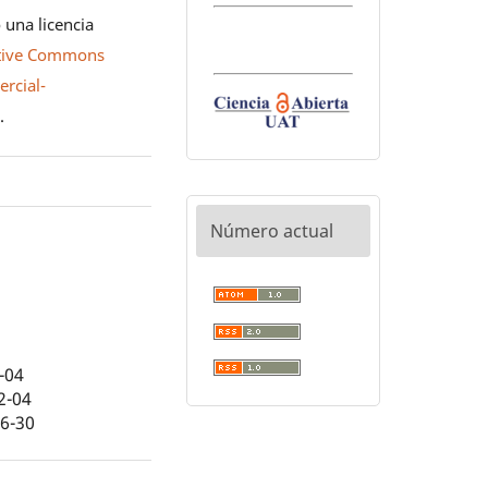
 una licencia
tive Commons
rcial-
0
.
Número actual
-04
2-04
06-30