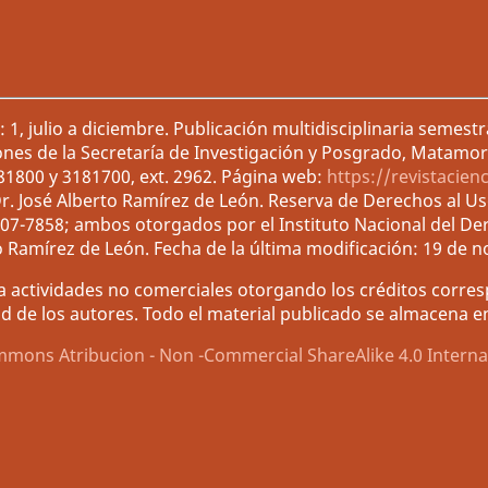
1, julio a diciembre. Publicación multidisciplinaria semest
ones de la Secretaría de Investigación y Posgrado, Matamor
181800 y 3181700, ext. 2962. Página web:
https://revistacien
r. José Alberto Ramírez de León. Reserva de Derechos al U
007-7858; ambos otorgados por el Instituto Nacional del De
o Ramírez de León. Fecha de la última modificación: 19 de 
 actividades no comerciales otorgando los créditos corresp
d de los autores. Todo el material publicado se almacena en 
mmons Atribucion - Non -Commercial ShareAlike 4.0 Interna