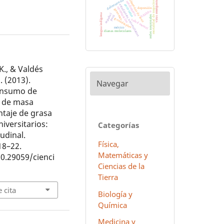
diferencias de sexo
delincuencia
virus emergentes
mortalidad de negocios
rendimiento
antivirales
estudiantes universitarios
optimización
depresión
genomas
hñähñu
lengua indígena
español
redes neuronales
perú
g-cuádruples
salud mental
méxico
dianas moleculares
K., & Valdés
. (2013).
Navegar
onsumo de
e de masa
ntaje de grasa
iversitarios:
Categorías
udinal.
Física,
 18–22.
Matemáticas y
10.29059/cienci
Ciencias de la
Tierra
 cita
Biología y
Química
Medicina y