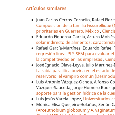
Artículos similares
Juan Carlos Cerros-Cornelio, Rafael Flo
Composición de la familia Fissurellidae
prioritarias en Guerrero, México
,
Cienci
Eduardo Figueroa-Garcia, Arturo Moisé
solar indirecto de alimentos: característ
Rafael García-Martínez, Eduardo Rafael
regresión lineal PLS-SEM para evaluar e
la competitividad en las empresas
,
Cienc
José Ignacio Olave-Leyva, Julio Martinez-
La rabia paralítica bovina en el estado d
reservorio, el vampiro común (Desmod
Luis Antonio Vázquez-Ochoa, Alfonso Cor
Vázquez-Sauceda, Jorge Homero Rodríg
soporte para la gestión hídrica de la cu
Luis Jesús Varela-López,
Universitarios 
Mónica Elisa Queijeiro-Bolaños, Zenón 
(Arceuthobium globosum y A. vaginatum)