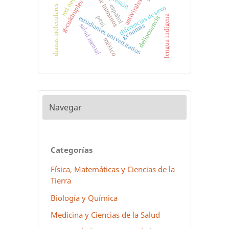
virus de humanos
red neuronal
depresión
antivirales
g-cuádruples
español
diferencias de sexo
dianas moleculares
lengua indígena
estudiantes universitarios
perú
delincuencia
genomas
salud mental
méxico
Navegar
Categorías
Física, Matemáticas y Ciencias de la
Tierra
Biología y Química
Medicina y Ciencias de la Salud