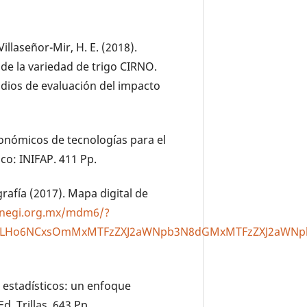
illaseñor-Mir, H. E. (2018).
de la variedad de trigo CIRNO.
tudios de evaluación del impacto
conómicos de tecnologías para el
co: INIFAP. 411 Pp.
grafía (2017). Mapa digital de
.inegi.org.mx/mdm6/?
zI4LHo6NCxsOmMxMTFzZXJ2aWNpb3N8dGMxMTFzZXJ2aWN
os estadísticos: un enfoque
d. Trillas. 643 Pp.