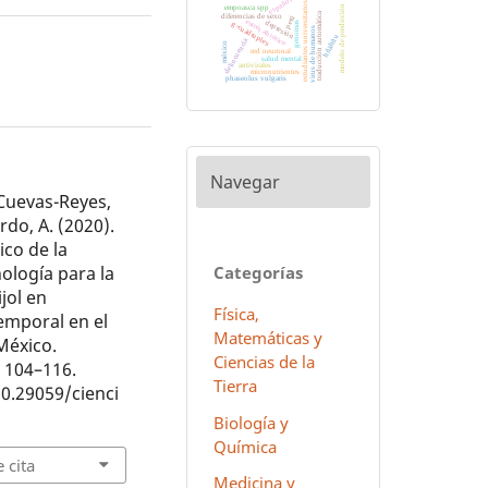
español
estudiantes universitarios
empoasca spp
modelo de predicción
traducción automática
diferencias de sexo
perú
estrés abiótico
depresión
genomas
g-cuádruples
virus de humanos
hñähñu
delincuencia
méxico
red neuronal
salud mental
antivirales
micronutrientes
phaseolus vulgaris
Navegar
 Cuevas-Reyes,
rdo, A. (2020).
co de la
ología para la
Categorías
jol en
Física,
emporal en el
Matemáticas y
México.
Ciencias de la
, 104–116.
Tierra
10.29059/cienci
Biología y
Química
 cita
Medicina y