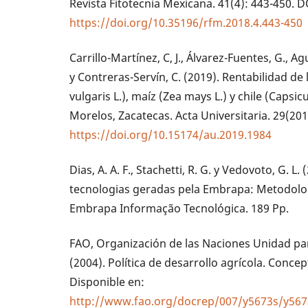
Revista Fitotecnia Mexicana. 41(4): 443-450. D
https://doi.org/10.35196/rfm.2018.4.443-450
Carrillo-Martínez, C, J., Álvarez-Fuentes, G., Agu
y Contreras-Servín, C. (2019). Rentabilidad de
vulgaris L.), maíz (Zea mays L.) y chile (Caps
Morelos, Zacatecas. Acta Universitaria. 29(201
https://doi.org/10.15174/au.2019.1984
Dias, A. A. F., Stachetti, R. G. y Vedovoto, G. 
tecnologias geradas pela Embrapa: Metodologi
Embrapa Informação Tecnológica. 189 Pp.
FAO, Organización de las Naciones Unidad para
(2004). Política de desarrollo agrícola. Concept
Disponible en:
http://www.fao.org/docrep/007/y5673s/y56