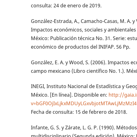
consulta: 24 de enero de 2019.
González-Estrada, A., Camacho-Casas, M. A. y V
Impactos económicos, sociales y ambientales 
México: Publicación técnica No. 31. Serie: es
económico de productos del INIFAP. 56 Pp.
González, E. A. y Wood, S. (2006). Impactos e
campo mexicano (Libro científico No. 1.). Méxi
INEGI, Instituto Nacional de Estadística y Geo
México. [En línea]. Disponible en:
http://gaia
v=bGF0OjIxLjkxMDUyLGxvbjotMTAwLjMzM
Fecha de consulta: 15 de febrero de 2018.
Infante, G. S. y Zárate, L. G. P. (1990). Métod
multidisciplinario (Segunda edición). México: E