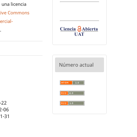
 una licencia
tive Commons
rcial-
0
.
Número actual
-22
2-06
01-31