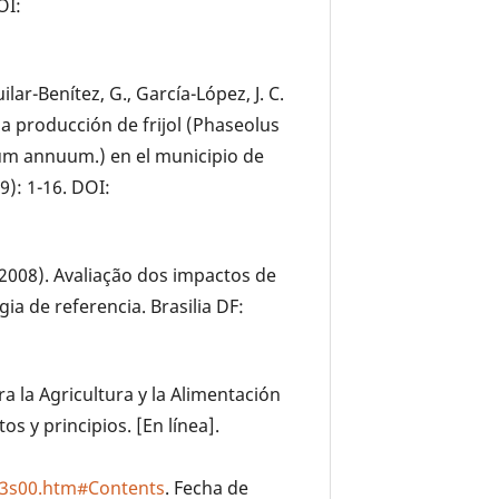
OI:
ilar-Benítez, G., García-López, J. C.
 la producción de frijol (Phaseolus
icum annuum.) en el municipio de
9): 1-16. DOI:
L. (2008). Avaliação dos impactos de
a de referencia. Brasilia DF:
 la Agricultura y la Alimentación
os y principios. [En línea].
73s00.htm#Contents
. Fecha de