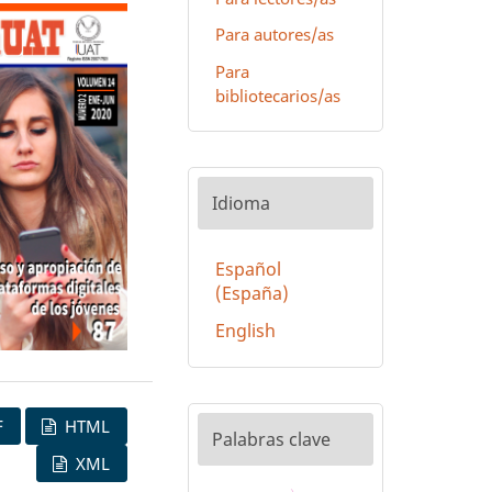
Para autores/as
Para
bibliotecarios/as
Idioma
Español
(España)
English
F
HTML
Palabras clave
XML