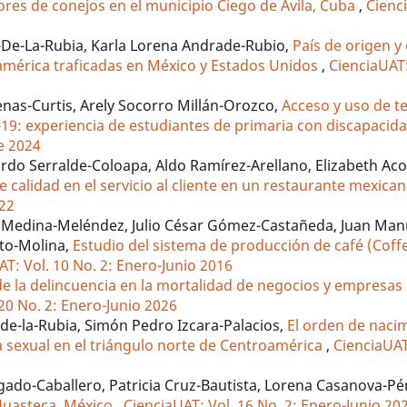
ores de conejos en el municipio Ciego de Ávila, Cuba
,
Cienc
l-De-La-Rubia, Karla Lorena Andrade-Rubio,
País de origen y
oamérica traficadas en México y Estados Unidos
,
CienciaUAT:
nas-Curtis, Arely Socorro Millán-Orozco,
Acceso y uso de t
19: experiencia de estudiantes de primaria con discapacid
re 2024
ardo Serralde-Coloapa, Aldo Ramírez-Arellano, Elizabeth Ac
e calidad en el servicio al cliente en un restaurante mexica
022
do Medina-Meléndez, Julio César Gómez-Castañeda, Juan Man
to-Molina,
Estudio del sistema de producción de café (Coffe
AT: Vol. 10 No. 2: Enero-Junio 2016
de la delincuencia en la mortalidad de negocios y empresas 
 20 No. 2: Enero-Junio 2026
de-la-Rubia, Simón Pedro Izcara-Palacios,
El orden de nac
ta sexual en el triángulo norte de Centroamérica
,
CienciaUAT
gado-Caballero, Patricia Cruz-Bautista, Lorena Casanova-Pé
 Huasteca, México
,
CienciaUAT: Vol. 16 No. 2: Enero-Junio 20