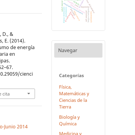
virus de humanos
antivirales
español
hñähñu
salud mental
estudiantes universitarios
diferencias de sexo
perú
depresión
dianas moleculares
rendimiento
lengua indígena
genomas
delincuencia
red neuronal
g-cuádruples
optimización
méxico
 D., &
, E. (2014).
sumo de energía
Navegar
iaria en
ipas.
 62–67.
10.29059/cienci
Categorías
Física,
Matemáticas y
 cita
Ciencias de la
Tierra
Biología y
Química
ro-Junio 2014
Medicina y