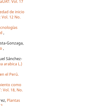
iaUAT: Vol. 17
 edad de inicio
 Vol. 12 No.
ecnologías
ad
,
osta-Gonzaga,
no
,
uel Sánchez-
a arabica L.)
en el Perú.
imiento como
: Vol. 18, No.
rez,
Plantas
22