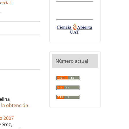
rcial-
0
.
Número actual
elina
a la obtención
io 2007
Pérez,