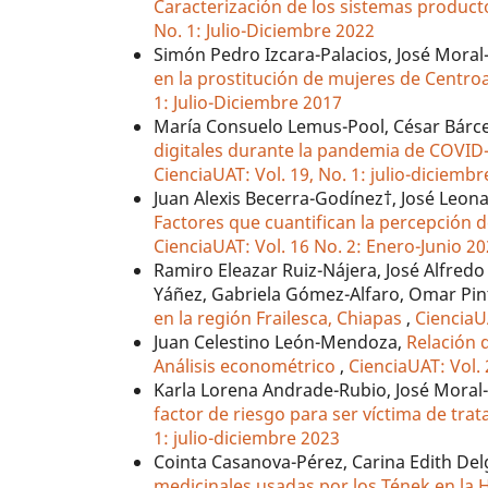
Caracterización de los sistemas product
No. 1: Julio-Diciembre 2022
Simón Pedro Izcara-Palacios, José Mora
en la prostitución de mujeres de Centr
1: Julio-Diciembre 2017
María Consuelo Lemus-Pool, César Bárce
digitales durante la pandemia de COVID-
CienciaUAT: Vol. 19, No. 1: julio-diciemb
Juan Alexis Becerra-Godínez†, José Leon
Factores que cuantifican la percepción d
CienciaUAT: Vol. 16 No. 2: Enero-Junio 2
Ramiro Eleazar Ruiz-Nájera, José Alfre
Yáñez, Gabriela Gómez-Alfaro, Omar Pin
en la región Frailesca, Chiapas
,
CienciaU
Juan Celestino León-Mendoza,
Relación 
Análisis econométrico
,
CienciaUAT: Vol.
Karla Lorena Andrade-Rubio, José Moral-
factor de riesgo para ser víctima de tra
1: julio-diciembre 2023
Cointa Casanova-Pérez, Carina Edith Del
medicinales usadas por los Tének en la