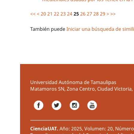
<<
<
20
21
22
23
24
25
26
27
28
29
>
>>
También puede
Iniciar una búsqueda de simi
Universidad Autónoma de Tamaulipas
Matamoros SN, Zona Centro, Ciudad Victoria, 
CienciaUAT
.
Año: 2025, Volumen: 20, Número: 