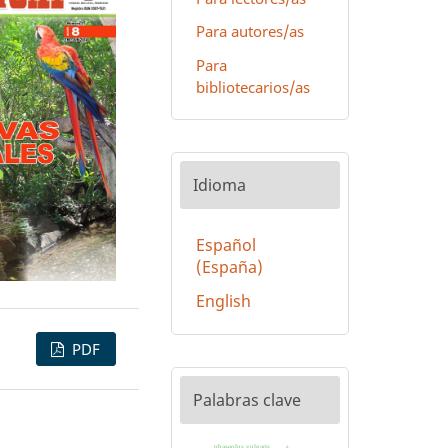
Para autores/as
Para
bibliotecarios/as
Idioma
Español
(España)
English
PDF
Palabras clave
phaseolus vulgaris