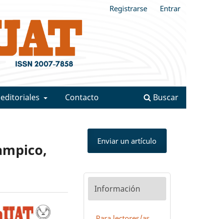
Registrarse
Entrar
 editoriales
Contacto
Buscar
Enviar un artículo
Tampico,
Información
Para lectores/as