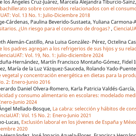
los Ángeles Cruz-Juárez, Marcela Alejandra Tiburcio-Sainz,
bachillerato sobre contenidos relacionados con el consumo
UAT: Vol. 13 No. 1: Julio-Diciembre 2018
orge-Cárdenas, Paulina Beverido-Sustaeta, Yuliana Carmona
sitarios. ¿Un riesgo para el consumo de drogas?
,
CienciaUA
th Alemán-Castillo, Ana Luisa González- Pérez, Octelina Cast
 los padres agregan a los refrigerios de sus hijos y su rela
ienciaUAT: Vol. 19, No. 1: julio-diciembre 2024
rduña-Hernández, Martín Francisco Montaño-Gómez, Fidel I
ez, María de la Luz Vázquez-Sauceda, Rolando Yado-Puent
te vegetal y concentración energética en dietas para la prod
No. 2: Enero-Junio 2016
erardo Daniel Olvera-Romero, Karla Patricia Valdés-García
licidad y consumo alimentario en escolares: modelado medi
 Enero-Junio 2024
 Ángel Mellado-Bosque,
La cabra: selección y hábitos de co
enciaUAT: Vol. 15 No. 2: Enero-Junio 2021
no-Lucas,
Exclusión laboral en los jóvenes de España y Méxi
iciembre 2020
a-Hernández, José Ignacio Azuela-Flores, Francisca Hernán