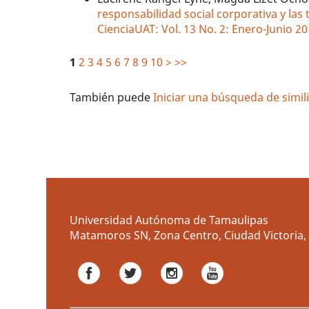
responsabilidad social corporativa y las
CienciaUAT: Vol. 13 No. 2: Enero-Junio 2
1
2
3
4
5
6
7
8
9
10
>
>>
También puede
Iniciar una búsqueda de simi
Universidad Autónoma de Tamaulipas
Matamoros SN, Zona Centro, Ciudad Victoria, 