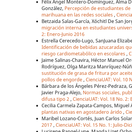
Félix Ángel Montero-Domínguez, Alma De 
González,
Percepción de estudiantes de 
marihuana en las redes sociales
,
Ciencia
Betzaida Salas-García, Xóchitl De San J
migración interna en estudiantes univer
2: Enero-Junio 2016
Estrella Cerecedo-Lugo, SanJuana Elizabe
Identificación de bebidas azucaradas que
riesgo cardiometabólico en escolares
,
C
Jaime Salinas-Chavira, Héctor Manuel O
Rodríguez, Olga Maritza Manríquez-Núñ
sustitución de grasa de fritura por acei
pollos de engorde
,
CienciaUAT: Vol. 10 
Bárbara de los Ángeles Pérez-Pedraza, G
Javier Praga-Alejo,
Normas sociales, pub
difusa tipo 2
,
CienciaUAT: Vol. 18 No. 2:
Cecilia Carmela Zapata-Campos, Miguel
plantas nativas en agostadero árido
,
Ci
Maribel Lozano-Cortés, Juan Carlos Sola
2017
,
CienciaUAT: Vol. 15 No. 1: Julio-D
Lucirene Rangel-Lyne, Magda Lizet Ocho