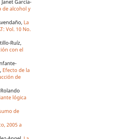
 Janet García-
 de alcohol y
-Avendaño,
La
T: Vol. 10 No.
illo-Ruíz,
ción con el
nfante-
e,
Efecto de la
ucción de
, Rolando
ante lógica
nsumo de
co, 2005 a
dez-Angel,
La