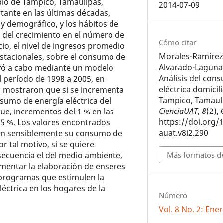
pio de Tampico, Tamaulipas,
2014-07-09
ante en las últimas décadas,
y demográfico, y los hábitos de
o del crecimiento en el número de
Cómo citar
icio, el nivel de ingresos promedio
Morales-Ramírez,
 estacionales, sobre el consumo de
Alvarado-Lagunas
llevó a cabo mediante un modelo
Análisis del con
 período de 1998 a 2005, en
eléctrica domicil
s mostraron que si se incrementa
Tampico, Tamaul
nsumo de energía eléctrica del
CienciaUAT
,
8
(2),
ue, incrementos del 1 % en las
https://doi.org/
25 %. Los valores encontrados
auat.v8i2.290
cen sensiblemente su consumo de
or tal motivo, si se quiere
nsecuencia el del medio ambiente,
Más formatos de
omentar la elaboración de enseres
r programas que estimulen la
léctrica en los hogares de la
Número
Vol. 8 No. 2: Ene