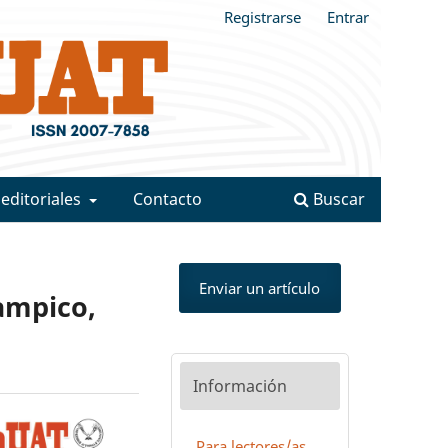
Registrarse
Entrar
 editoriales
Contacto
Buscar
Enviar un artículo
Tampico,
Información
Para lectores/as