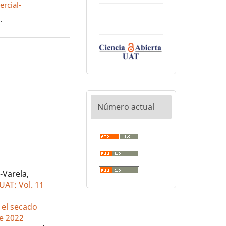
rcial-
0
.
Número actual
-Varela,
UAT: Vol. 11
 el secado
re 2022