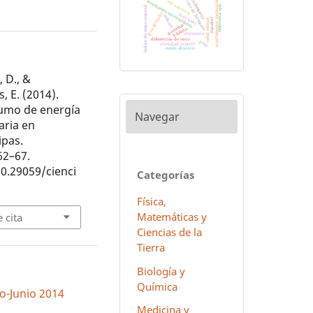
rendimiento
virus de humanos
estudiantes universitarios
acoplamiento molecular
red neuronal
empoasca spp
índice de masa corporal
g-cuádruples
antivirales
méxico
español
salud mental
genomas
hñähñu
depresión
diferencias de sexo
perú
obesidad infantil
estrés abiótico
 D., &
, E. (2014).
sumo de energía
Navegar
iaria en
ipas.
 62–67.
10.29059/cienci
Categorías
Física,
Matemáticas y
 cita
Ciencias de la
Tierra
Biología y
Química
ro-Junio 2014
Medicina y