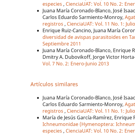
especies
,
CienciaUAT: Vol. 10 No. 2: Ene
Juana María Coronado-Blanco, José Isaac
Carlos Eduardo Sarmiento-Monroy,
Agat
registros
,
CienciaUAT: Vol. 11 No. 1: Jul
Enrique Ruiz-Cancino, Juana María Coro
diversidad de avispas parasitoides en 
Septiembre 2011
Juana María Coronado-Blanco, Enrique R
Dmitry A. Dubovikoff, Jorge Victor Hort
Vol. 7 No. 2: Enero-Junio 2013
Artículos similares
Juana María Coronado-Blanco, José Isaac
Carlos Eduardo Sarmiento-Monroy,
Agat
registros
,
CienciaUAT: Vol. 11 No. 1: Jul
María de Jesús García-Ramírez, Enrique 
Ichneumonidae (Hymenoptera: Ichneumo
especies
,
CienciaUAT: Vol. 10 No. 2: Ene