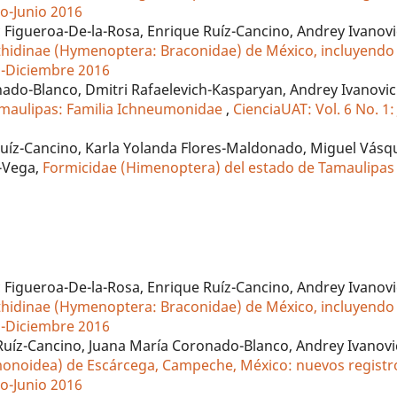
ro-Junio 2016
 Figueroa-De-la-Rosa, Enrique Ruíz-Cancino, Andrey Ivanov
hidinae (Hymenoptera: Braconidae) de México, incluyendo
io-Diciembre 2016
nado-Blanco, Dmitri Rafaelevich-Kasparyan, Andrey Ivanovi
Tamaulipas: Familia Ichneumonidae
,
CienciaUAT: Vol. 6 No. 1: 
uíz-Cancino, Karla Yolanda Flores-Maldonado, Miguel Vásq
a-Vega,
Formicidae (Himenoptera) del estado de Tamaulipa
 Figueroa-De-la-Rosa, Enrique Ruíz-Cancino, Andrey Ivanov
hidinae (Hymenoptera: Braconidae) de México, incluyendo
io-Diciembre 2016
Ruíz-Cancino, Juana María Coronado-Blanco, Andrey Ivanovi
noidea) de Escárcega, Campeche, México: nuevos registr
ro-Junio 2016