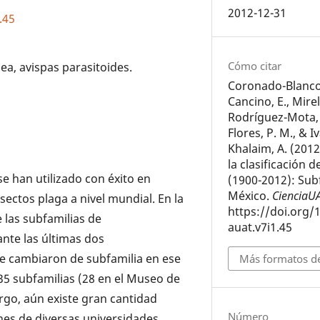
2012-12-31
.45
Cómo citar
, avispas parasitoides.
Coronado-Blanco, 
Cancino, E., Mire
Rodríguez-Mota, A.
Flores, P. M., & 
Khalaim, A. (2012
la clasificación 
e han utilizado con éxito en
(1900-2012): Sub
México.
CienciaU
ectos plaga a nivel mundial. En la
https://doi.org/
e las subfamilias de
auat.v7i1.45
nte las últimas dos
ue cambiaron de subfamilia en ese
Más formatos de
35 subfamilias (28 en el Museo de
rgo, aún existe gran cantidad
Número
ones de diversas universidades.