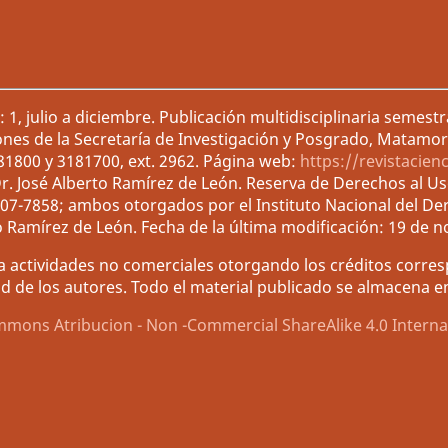
1, julio a diciembre. Publicación multidisciplinaria semest
ones de la Secretaría de Investigación y Posgrado, Matamor
181800 y 3181700, ext. 2962. Página web:
https://revistacien
r. José Alberto Ramírez de León. Reserva de Derechos al U
007-7858; ambos otorgados por el Instituto Nacional del De
o Ramírez de León. Fecha de la última modificación: 19 de 
 actividades no comerciales otorgando los créditos corresp
d de los autores. Todo el material publicado se almacena en 
mmons Atribucion - Non -Commercial ShareAlike 4.0 Interna