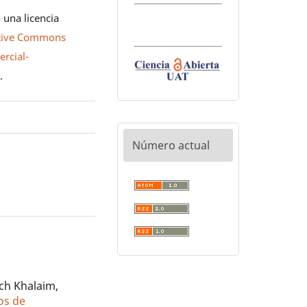
 una licencia
tive Commons
rcial-
0
.
Número actual
ch Khalaim,
os de