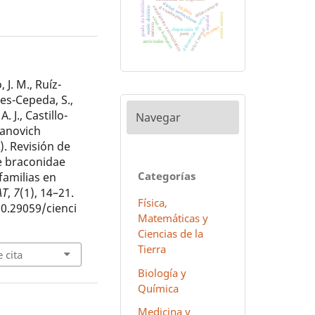
grado de hidrólisis
delincuencia
dianas moleculares
hñähñu
estudiantes universitarios
g-cuádruples
estrés abiótico
estrés térmico
español
virus de humanos
diferencias de sexo
méxico
genomas
depresión
salud mental
perú
antivirales
J. M., Ruíz-
les-Cepeda, S.,
 J., Castillo-
Navegar
Ivanovich
). Revisión de
de braconidae
Categorías
familias en
AT
,
7
(1), 14–21.
Física,
10.29059/cienci
Matemáticas y
Ciencias de la
Tierra
 cita
Biología y
Química
Medicina y