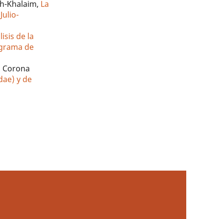
ch-Khalaim,
La
Julio-
lisis de la
rograma de
a Corona
dae) y de