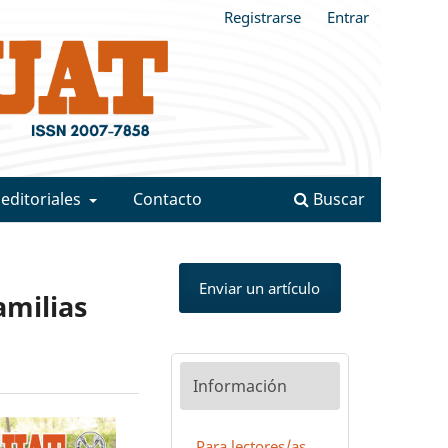
Registrarse
Entrar
 editoriales
Contacto
Buscar
Enviar un artículo
amilias
Información
Para lectores/as