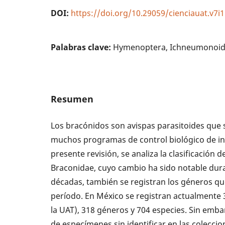
DOI:
https://doi.org/10.29059/cienciauat.v7i1
Palabras clave:
Hymenoptera, Ichneumonoidea
Resumen
Los bracónidos son avispas parasitoides que s
muchos programas de control biológico de ins
presente revisión, se analiza la clasificación d
Braconidae, cuyo cambio ha sido notable dura
décadas, también se registran los géneros q
período. En México se registran actualmente 
la UAT), 318 géneros y 704 especies. Sin emba
de especímenes sin identificar en las colecci