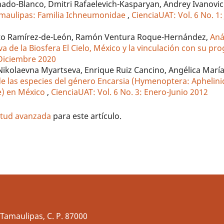
nado-Blanco, Dmitri Rafaelevich-Kasparyan, Andrey Ivanovi
Tamaulipas: Familia Ichneumonidae
,
CienciaUAT: Vol. 6 No. 1: 
berto Ramírez-de-León, Ramón Ventura Roque-Hernández,
Aná
 de la Biosfera El Cielo, México y la vinculación con su p
o-Diciembre 2020
Nikolaevna Myartseva, Enrique Ruiz Cancino, Angélica Marí
e las especies del género Encarsia (Hymenoptera: Aphelini
e) en México
,
CienciaUAT: Vol. 6 No. 3: Enero-Junio 2012
litud avanzada
para este artículo.
Tamaulipas, C. P. 87000