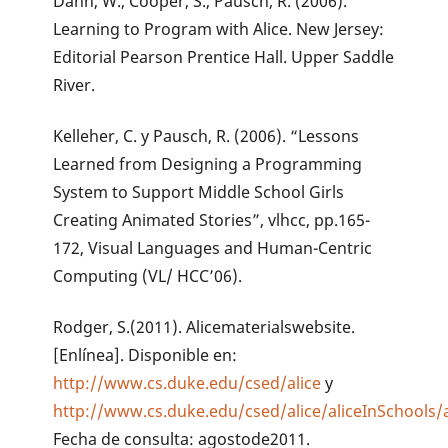
Dann, W., Cooper, S., Pausch, R. (2006).
Learning to Program with Alice. New Jersey:
Editorial Pearson Prentice Hall. Upper Saddle
River.
Kelleher, C. y Pausch, R. (2006). “Lessons
Learned from Designing a Programming
System to Support Middle School Girls
Creating Animated Stories”, vlhcc, pp.165-
172, Visual Languages and Human-Centric
Computing (VL/ HCC’06).
Rodger, S.(2011). Alicematerialswebsite.
[Enlínea]. Disponible en:
http://www.cs.duke.edu/csed/alice
y
http://www.cs.duke.edu/csed/alice/aliceInSchools/
Fecha de consulta: agostode2011.