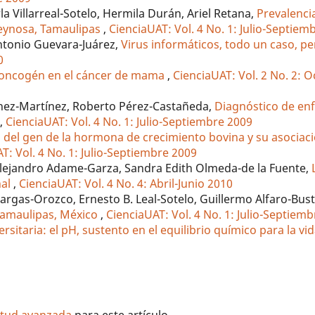
a Villarreal-Sotelo, Hermila Durán, Ariel Retana,
Prevalencia
Reynosa, Tamaulipas
,
CienciaUAT: Vol. 4 No. 1: Julio-Septiem
ntonio Guevara-Juárez,
Virus informáticos, todo un caso, p
0
oncogén en el cáncer de mama
,
CienciaUAT: Vol. 2 No. 2: 
hez-Martínez, Roberto Pérez-Castañeda,
Diagnóstico de e
s
,
CienciaUAT: Vol. 4 No. 1: Julio-Septiembre 2009
 del gen de la hormona de crecimiento bovina y su asociac
T: Vol. 4 No. 1: Julio-Septiembre 2009
lejandro Adame-Garza, Sandra Edith Olmeda-de la Fuente,
nal
,
CienciaUAT: Vol. 4 No. 4: Abril-Junio 2010
 Vargas-Orozco, Ernesto B. Leal-Sotelo, Guillermo Alfaro-Bus
Tamaulipas, México
,
CienciaUAT: Vol. 4 No. 1: Julio-Septiem
rsitaria: el pH, sustento en el equilibrio químico para la vi