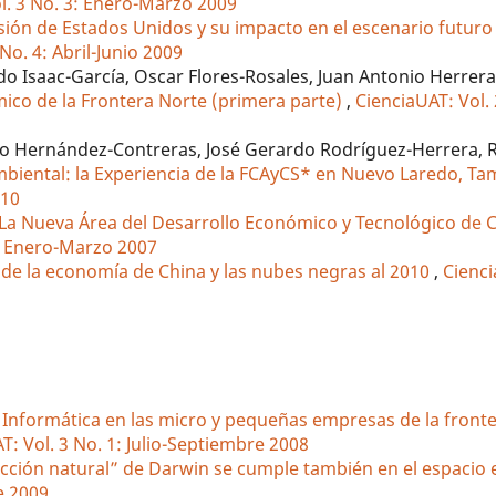
l. 3 No. 3: Enero-Marzo 2009
sión de Estados Unidos y su impacto en el escenario futuro 
No. 4: Abril-Junio 2009
Isaac-García, Oscar Flores-Rosales, Juan Antonio Herrera-
ico de la Frontera Norte (primera parte)
,
CienciaUAT: Vol. 
do Hernández-Contreras, José Gerardo Rodríguez-Herrera, 
mbiental: la Experiencia de la FCAyCS* en Nuevo Laredo, T
010
 La Nueva Área del Desarrollo Económico y Tecnológico de C
3: Enero-Marzo 2007
o de la economía de China y las nubes negras al 2010
,
Cienci
 Informática en las micro y pequeñas empresas de la front
T: Vol. 3 No. 1: Julio-Septiembre 2008
lección natural” de Darwin se cumple también en el espacio 
e 2009