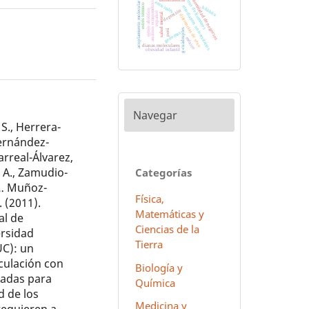
virus de humanos
mortalidad de negocios
análisis econométrico
antivirales
acoplamiento molecular
estrés térmico
estudiantes universitarios
hñähñu
depresión
estrés abiótico
español
salud mental
diferencias de sexo
g-cuádruples
perú
genomas
méxico
dianas moleculares
obesidad infantil
Navegar
S., Herrera-
 Hernández-
larreal-Álvarez,
, A., Zamudio-
Categorías
 … Muñoz-
Física,
. (2011).
Matemáticas y
al de
Ciencias de la
ersidad
Tierra
C): un
culación con
Biología y
nadas para
Química
d de los
Medicina y