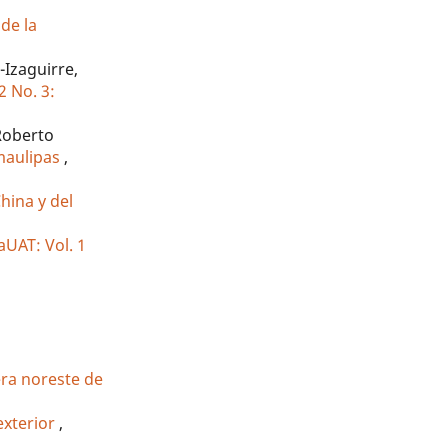
de la
Izaguirre,
2 No. 3:
Roberto
amaulipas
,
hina y del
aUAT: Vol. 1
era noreste de
exterior
,