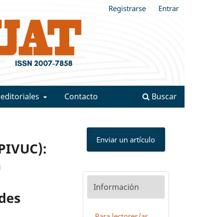
Registrarse
Entrar
 editoriales
Contacto
Buscar
Enviar un artículo
PIVUC):
a
Información
ades
Para lectores/as