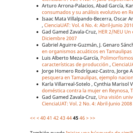
Arturo Arrona-Palacios, Abad García, Karl
consumados y su análisis evolutivo en 
Isaac Mata Villalpando-Becerra, Oscar A
,
CienciaUAT: Vol. 4 No. 4: Abril-Junio 201
Gad Gamed Zavala-Cruz,
HER 2/NEU Un 
Diciembre 2007
Gabriel Aguirre-Guzmán, J. Genaro Sánc
en organismos acuáticos en Tamaulipa
Luis Alberto Meza-García,
Polimorfismos
características de producción
,
CienciaUA
Jorge Homero Rodríguez-Castro, Jorge A
pesquera en Tamaulipas, ejemplo nacio
Karla Villarreal-Sotelo , Cynthia Marisol
doméstica contra la mujer en Reynosa, 
Gad Gamed Zavala-Cruz,
Una visión unive
CienciaUAT: Vol. 2 No. 4: Abril-Junio 2008
<<
<
40
41
42
43
44
45
46
>
>>