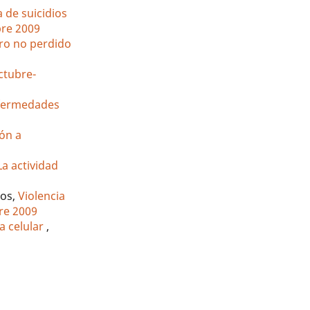
 de suicidios
bre 2009
ero no perdido
Octubre-
nfermedades
ión a
La actividad
tos,
Violencia
bre 2009
da celular
,