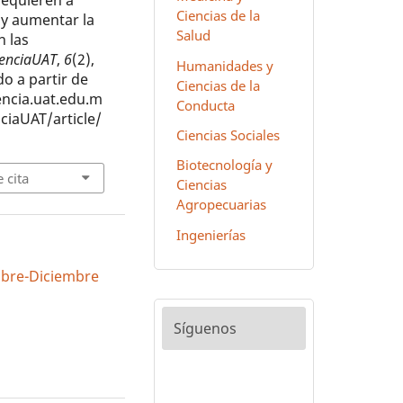
requieren a
Ciencias de la
 y aumentar la
Salud
n las
ienciaUAT
,
6
(2),
Humanidades y
o a partir de
Ciencias de la
iencia.uat.edu.m
Conducta
ciaUAT/article/
Ciencias Sociales
Biotecnología y
 cita
Ciencias
Agropecuarias
Ingenierías
tubre-Diciembre
Síguenos