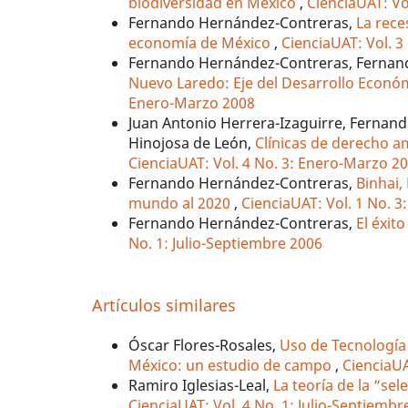
biodiversidad en México
,
CienciaUAT: Vo
Fernando Hernández-Contreras,
La rece
economía de México
,
CienciaUAT: Vol. 3 
Fernando Hernández-Contreras, Fernando 
Nuevo Laredo: Eje del Desarrollo Económ
Enero-Marzo 2008
Juan Antonio Herrera-Izaguirre, Fernan
Hinojosa de León,
Clínicas de derecho a
CienciaUAT: Vol. 4 No. 3: Enero-Marzo 2
Fernando Hernández-Contreras,
Binhai,
mundo al 2020
,
CienciaUAT: Vol. 1 No. 
Fernando Hernández-Contreras,
El éxit
No. 1: Julio-Septiembre 2006
Artículos similares
Óscar Flores-Rosales,
Uso de Tecnología
México: un estudio de campo
,
CienciaUA
Ramiro Iglesias-Leal,
La teoría de la “se
CienciaUAT: Vol. 4 No. 1: Julio-Septiembr