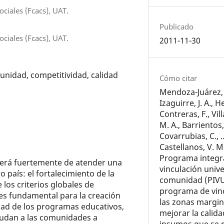
ciales (Fcacs), UAT.
Publicado
ciales (Fcacs), UAT.
2011-11-30
unidad, competitividad, calidad
Cómo citar
Mendoza-Juárez, 
Izaguirre, J. A.,
Contreras, F., Vil
M. A., Barrientos
Covarrubias, C.,
Castellanos, V. M
Programa integr
erá fuertemente de atender una
vinculación univ
 país: el fortalecimiento de la
comunidad (PIVU
e los criterios globales de
programa de vin
 es fundamental para la creación
las zonas margi
ad de los programas educativos,
mejorar la calida
yudan a las comunidades a