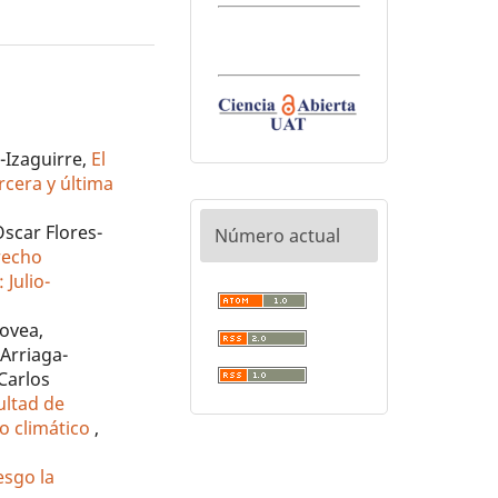
-Izaguirre,
El
rcera y última
scar Flores-
Número actual
erecho
 Julio-
Govea,
Arriaga-
Carlos
ultad de
o climático
,
esgo la