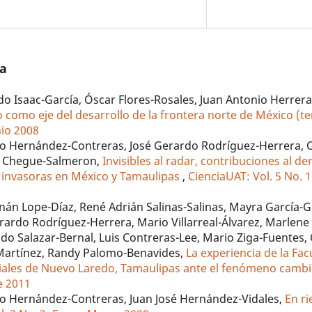
/a
 Isaac-García, Óscar Flores-Rosales, Juan Antonio Herrera
omo eje del desarrollo de la frontera norte de México (te
nio 2008
do Hernández-Contreras, José Gerardo Rodríguez-Herrera, O
in Chegue-Salmeron,
Invisibles al radar, contribuciones al d
s invasoras en México y Tamaulipas
,
CienciaUAT: Vol. 5 No. 1:
rnán Lope-Díaz, René Adrián Salinas-Salinas, Mayra García-
rdo Rodríguez-Herrera, Mario Villarreal-Álvarez, Marlene 
do Salazar-Bernal, Luis Contreras-Lee, Mario Ziga-Fuentes, 
Martínez, Randy Palomo-Benavides,
La experiencia de la Fac
ciales de Nuevo Laredo, Tamaulipas ante el fenómeno cambi
e 2011
do Hernández-Contreras, Juan José Hernández-Vidales,
En ri