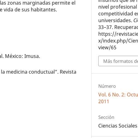
insumos que se 
 las zonas marginadas permite el
nivel profesional
e vida de sus habitantes.
competitividad e
universidades.
C
33–37. Recuperad
https://revistac
x/index.php/Cien
view/65
al. México: Imusa.
Más formatos de
 la medicina conductual”. Revista
Número
Vol. 6 No. 2: Oc
2011
Sección
Ciencias Sociales