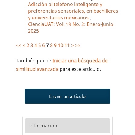
Adicción al teléfono inteligente y
preferencias sensoriales, en bachilleres
y universitarios mexicanos
,
CienciaUAT: Vol. 19 No. 2: Enero-Junio
2025
<<
<
2
3
4
5
6
7
8
9
10
11
>
>>
También puede
Iniciar una búsqueda de
similitud avanzada
para este artículo.
Enviar un artículo
Información