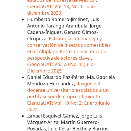
estados del noreste de México
,
CienciaUAT: Vol. 18, No. 1: julio-
diciembre 2023
Humberto Romero-Jiménez, Luis
Antonio Tarango-Arámbula, Jorge
Cadena-Íñiguez, Genaro Olmos-
Oropeza,
Estrategias de manejo y
conservación de insectos comestibles
en el Altiplano Potosino-Zacatecano:
perspectiva de actores clave
,
CienciaUAT: Vol. 20 No. 1: Julio-
Diciembre 2025
Daniel Eduardo Paz-Pérez, Ma. Gabriela
Mendoza-Hernández,
Rasgos del
docente universitario asociados a un
perfil asesor de emprendimiento
,
CienciaUAT: Vol. 19 No. 2: Enero-Junio
2025
Ismael Esquivel-Gámez, Jorge Luis
Vázquez-Ariza, Martín Guerrero-
Posadas, Julio César Berthely-Barrios,