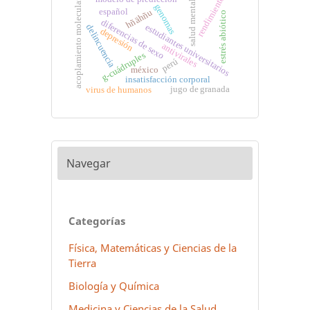
rendimiento
acoplamiento molecular
salud mental
genomas
español
hñähñu
estrés abiótico
diferencias de sexo
estudiantes universitarios
delincuencia
depresión
antivirales
g-cuádruples
perú
méxico
insatisfacción corporal
jugo de granada
virus de humanos
Navegar
Categorías
Física, Matemáticas y Ciencias de la
Tierra
Biología y Química
Medicina y Ciencias de la Salud