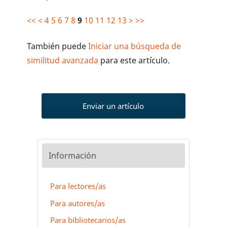
<<
<
4
5
6
7
8
9
10
11
12
13
>
>>
También puede
Iniciar una búsqueda de
similitud avanzada
para este artículo.
Enviar un artículo
Información
Para lectores/as
Para autores/as
Para bibliotecarios/as