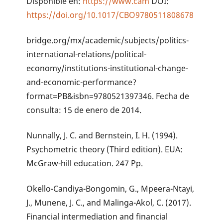
Disponible en:
https://www.cam
DOI:
https://doi.org/10.1017/CBO9780511808678
bridge.org/mx/academic/subjects/politics-
international-relations/political-
economy/institutions-institutional-change-
and-economic-performance?
format=PB&isbn=9780521397346. Fecha de
consulta: 15 de enero de 2014.
Nunnally, J. C. and Bernstein, I. H. (1994).
Psychometric theory (Third edition). EUA:
McGraw-hill education. 247 Pp.
Okello-Candiya-Bongomin, G., Mpeera-Ntayi,
J., Munene, J. C., and Malinga-Akol, C. (2017).
Financial intermediation and financial