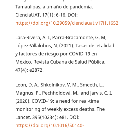
Tamaulipas, a un año de pandemia.
CienciaUAT. 17(1): 6-16. DOI:
https://doi.org/10.29059/cienciauat.v17i1.1652
Lara-Rivera, A. L, Parra-Bracamonte, G. M,
López-Villalobos, N. (2021). Tasas de letalidad
y factores de riesgo por COVID-19 en
México. Revista Cubana de Salud Pública.
47(4): e2872.
Leon, D. A., Shkolnikov, V. M., Smeeth, L.,
Magnus, P., Pechholdová, M., and Jarvis, C. I.
(2020). COVID-19: a need for real-time
monitoring of weekly excess deaths. The
Lancet. 395(10234): e81. DOI:
https://doi.org/10.1016/S0140-