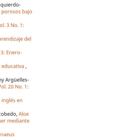
zquierdo-
os porosos bajo
l. 3 No. 1:
prendizaje del
 3: Enero-
a educativa
,
y Argüelles-
ol. 20 No. 1:
n inglés en
scobedo,
Aloe
imer mediante
penaeus