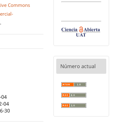
tive Commons
rcial-
0
.
Número actual
-04
2-04
06-30