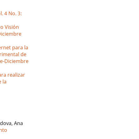
. 4 No. 3:
ro Visión
-Diciembre
ernet para la
erimental de
re-Diciembre
ra realizar
 la
rdova, Ana
ento