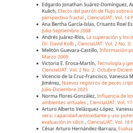
Edgardo Jonathan Suárez-Domínguez, Art
Kulich,
Efecto del patrón de flujo sobre 
perspectiva fractal
,
CienciaUAT: Vol. 14 
Ana Bertha García-Islas, Crisanto Roel E
Julio-Septiembre 2008
Andrés Juárez-Ríos,
La superación y los 
Dr. David Kolb
,
CienciaUAT: Vol. 2 No. 3
Melitón Guevara-Castillo,
Información po
Marzo 2009
Victoria E. Erosa-Martín,
Tecnología y ge
CienciaUAT: Vol. 2 No. 2: Octubre-Dicie
Vicencio de la Cruz-Francisco, Vanessa 
Jiménez,
Nuevos registros de peces crípt
Julio-Diciembre 2025
Norma Flores-González,
Influencia de lo
ambientes virtuales
,
CienciaUAT: Vol. 17
Arturo Alberto Velázquez-López, Vaness
vera: capacidad antioxidante y uso pote
evaluación in silico
,
CienciaUAT: Vol. 18 
César Arturo Hernández-Barraza,
Evalua