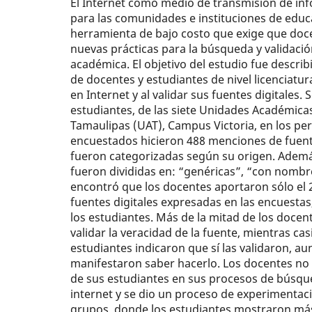
El Internet como medio de transmisión de in
para las comunidades e instituciones de educ
herramienta de bajo costo que exige que doc
nuevas prácticas para la búsqueda y validaci
académica. El objetivo del estudio fue descr
de docentes y estudiantes de nivel licenciatu
en Internet y al validar sus fuentes digitales.
estudiantes, de las siete Unidades Académic
Tamaulipas (UAT), Campus Victoria, en los per
encuestados hicieron 488 menciones de fuentes
fueron categorizadas según su origen. Ademá
fueron divididas en: “genéricas”, “con nombr
encontró que los docentes aportaron sólo el 
fuentes digitales expresadas en las encuestas
los estudiantes. Más de la mitad de los doce
validar la veracidad de la fuente, mientras cas
estudiantes indicaron que sí las validaron, au
manifestaron saber hacerlo. Los docentes no
de sus estudiantes en sus procesos de búsq
internet y se dio un proceso de experimenta
grupos, donde los estudiantes mostraron más 