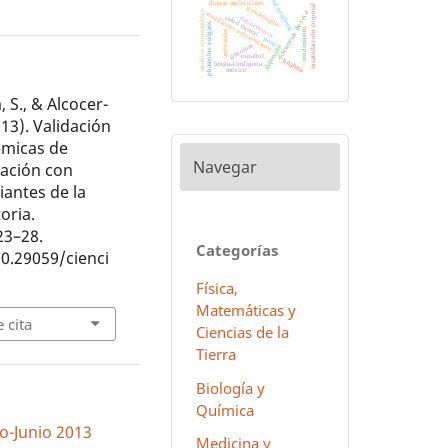
red neuronal
dianas moleculares
insatisfacción corporal
g-cuádruples
análisis econométrico
diferencias de sexo
estudiantes universitarios
salud mental
delincuencia
phaseolus vulgaris
rendimiento
antivirales
perú
genomas
depresión
español
hñähñu
lengua indígena
méxico
S., & Alcocer-
013). Validación
émicas de
Navegar
gación con
iantes de la
oria.
 23–28.
Categorías
10.29059/cienci
Física,
Matemáticas y
 cita
Ciencias de la
Tierra
Biología y
Química
ro-Junio 2013
Medicina y