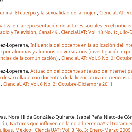
nina: El cuerpo y la sexualidad de la mujer
,
CienciaUAT: Vol
ativa en la representación de actores sociales en el noticie
adio y Televisión, Canal 49
,
CienciaUAT: Vol. 13 No. 1: Julio
mez-Loperena,
Influencia del docente en la aplicación del int
ano por alumnas y alumnos universitarios (investigación exp
iencias de la comunicación)
,
CienciaUAT: Vol. 5 No. 2: Octub
mez-Loperena,
Actuación del docente ante uso de internet pa
to desarrollado con docentes de la licenciatura en ciencias de
a
,
CienciaUAT: Vol. 6 No. 2: Octubre-Diciembre 2011
Rivas, Nora Hilda González-Quirarte, Isabel Peña Nieto-de Có
drón,
Factores que influyen en la no adherencia* al tratami
aulipas, México
,
CienciaUAT: Vol. 3 No. 3: Enero-Marzo 2009