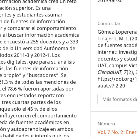
2013-06-30
formación académica crea un reto
ación superior. Es una
entes y estudiantes asuman
ón de fuentes de información
Cómo citar
ibir y comparar el comportamiento
Gómez-Loperena, 
ra al buscar información académica
Tinajero, M. I. (2
 Se encuestó a 255 docentes y a 333
de fuentes acad
as de la Universidad Autónoma de
internet: investi
iodos 2011-3 y 2012-1. Los
docentes y estud
 digitales, que para su análisis
UAT, campus Vict
s, las fuentes de información
CienciaUAT
,
7
(2),
e propio” y “buscadores”. Se
https://doi.org/
21.3 % de todas las menciones de
auat.v7i2.20
, el 78.6 % fueron aportadas por
ntes encuestados reportaron
Más formatos de
i tres cuartas partes de los
nque solo el 45 % de ellos
 influyeron en el comportamiento
ueda de fuentes académicas en
Número
ción y autoaprendizaje en ambos
Vol. 7 No. 2: Ene
habilidades e interés que los