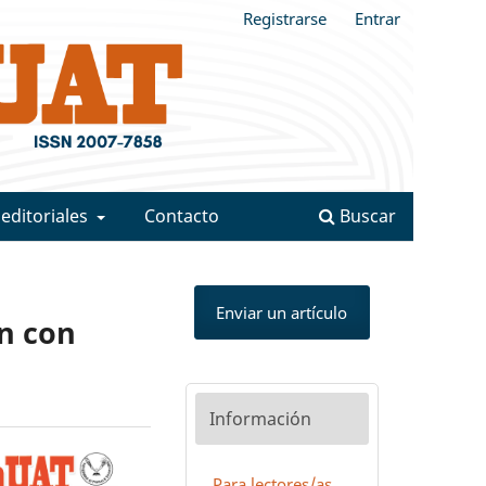
Registrarse
Entrar
 editoriales
Contacto
Buscar
Enviar un artículo
ón con
Información
Para lectores/as