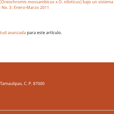
ja (Oreochromis mossambicus x O. niloticus) bajo un sistema
 5 No. 3: Enero-Marzo 2011
litud avanzada
para este artículo.
Tamaulipas, C. P. 87000