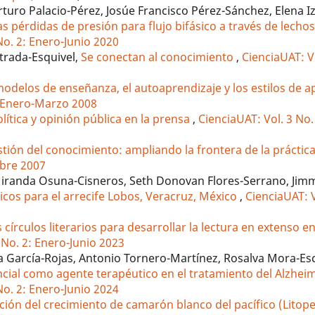
uro Palacio-Pérez, Josúe Francisco Pérez-Sánchez, Elena I
las pérdidas de presión para flujo bifásico a través de lech
No. 2: Enero-Junio 2020
strada-Esquivel,
Se conectan al conocimiento
,
CienciaUAT: Vo
modelos de enseñanza, el autoaprendizaje y los estilos de a
: Enero-Marzo 2008
lítica y opinión pública en la prensa
,
CienciaUAT: Vol. 3 No.
stión del conocimiento: ampliando la frontera de la práctic
mbre 2007
Miranda Osuna-Cisneros, Seth Donovan Flores-Serrano, Jimm
icos para el arrecife Lobos, Veracruz, México
,
CienciaUAT: V
s círculos literarios para desarrollar la lectura en extenso e
 No. 2: Enero-Junio 2023
a García-Rojas, Antonio Tornero-Martínez, Rosalva Mora-E
ncial como agente terapéutico en el tratamiento del Alzhe
No. 2: Enero-Junio 2024
ción del crecimiento de camarón blanco del pacífico (Lito