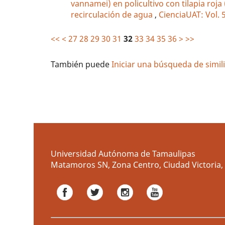
vannamei) en policultivo con tilapia ro
recirculación de agua
,
CienciaUAT: Vol.
<<
<
27
28
29
30
31
32
33
34
35
36
>
>>
También puede
Iniciar una búsqueda de simi
Universidad Autónoma de Tamaulipas
Matamoros SN, Zona Centro, Ciudad Victoria, 