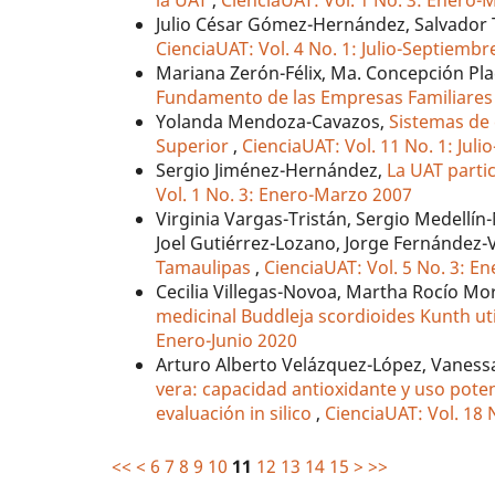
la UAT
,
CienciaUAT: Vol. 1 No. 3: Enero
Julio César Gómez-Hernández, Salvador 
CienciaUAT: Vol. 4 No. 1: Julio-Septiembr
Mariana Zerón-Félix, Ma. Concepción Pl
Fundamento de las Empresas Familiares
Yolanda Mendoza-Cavazos,
Sistemas de 
Superior
,
CienciaUAT: Vol. 11 No. 1: Jul
Sergio Jiménez-Hernández,
La UAT parti
Vol. 1 No. 3: Enero-Marzo 2007
Virginia Vargas-Tristán, Sergio Medellín
Joel Gutiérrez-Lozano, Jorge Fernández-V
Tamaulipas
,
CienciaUAT: Vol. 5 No. 3: 
Cecilia Villegas-Novoa, Martha Rocío M
medicinal Buddleja scordioides Kunth util
Enero-Junio 2020
Arturo Alberto Velázquez-López, Vaness
vera: capacidad antioxidante y uso pote
evaluación in silico
,
CienciaUAT: Vol. 18 
<<
<
6
7
8
9
10
11
12
13
14
15
>
>>