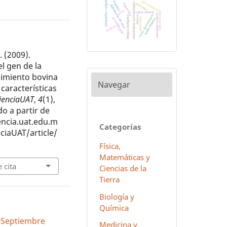
phaseolus vulgaris
red neuronal
español
estudiantes universitarios
genomas
depresión
diferencias de sexo
perú
salud mental
empoasca spp
virus de humanos
obesidad infantil
méxico
lengua indígena
antivirales
g-cuádruples
estrés térmico
hñähñu
. (2009).
l gen de la
imiento bovina
Navegar
 características
ienciaUAT
,
4
(1),
o a partir de
iencia.uat.edu.m
Categorías
ciaUAT/article/
Física,
Matemáticas y
 cita
Ciencias de la
Tierra
Biología y
Química
io-Septiembre
Medicina y