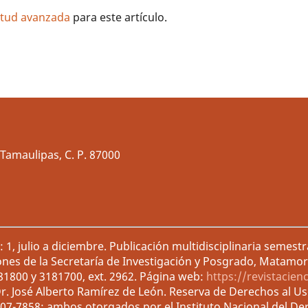
litud avanzada
para este artículo.
Tamaulipas, C. P. 87000
1, julio a diciembre. Publicación multidisciplinaria semest
ones de la Secretaría de Investigación y Posgrado, Matamor
181800 y 3181700, ext. 2962. Página web:
https://revistacien
r. José Alberto Ramírez de León. Reserva de Derechos al U
007-7858; ambos otorgados por el Instituto Nacional del De