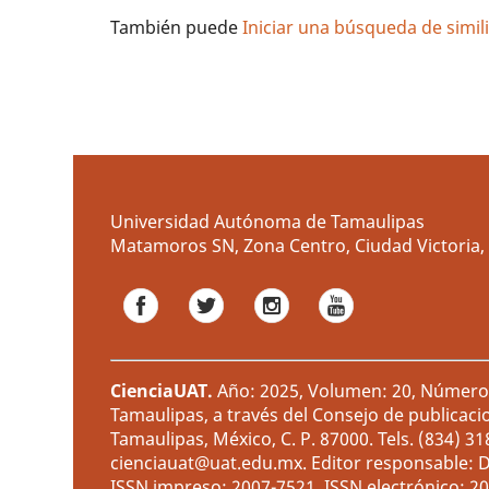
También puede
Iniciar una búsqueda de simi
Universidad Autónoma de Tamaulipas
Matamoros SN, Zona Centro, Ciudad Victoria, 
CienciaUAT
.
Año: 2025, Volumen: 20, Número: 
Tamaulipas, a través del Consejo de publicaci
Tamaulipas, México, C. P. 87000. Tels. (834) 3
cienciauat@uat.edu.mx. Editor responsable: D
ISSN impreso: 2007-7521, ISSN electrónico: 2