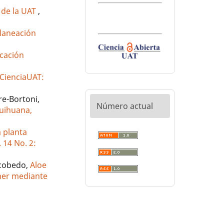
o de la UAT
,
Planeación
ucación
CienciaUAT:
re-Bortoni,
Número actual
quihuana,
a planta
 14 No. 2:
scobedo,
Aloe
imer mediante