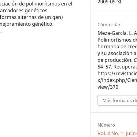
2009-09-30
sociación de polimorfismos en el
marcadores genéticos
(formas alternas de un gen)
 mejoramiento genético,
Cómo citar
.
Meza-García, L. A
Polimorfismos de
hormona de crec
y su asociación a
de producción.
C
54–57. Recuperad
https://revistac
x/index.php/Cien
view/370
Más formatos de
Número
Vol. 4 No. 1: Jul