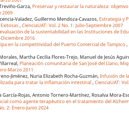
-Marzo 2007
Treviño-Garza,
Preservar y restaurar la naturaleza: objetiv
e 2009
acencia-Valadez, Guillermo Mendoza-Cavazos,
Estrategia y 
 Exitosas
,
CienciaUAT: Vol. 2 No. 1: Julio-Septiembre 2007
evaluación de la sustentabilidad en las Instituciones de Ed
io-Diciembre 2016
cipa en la competitividad del Puerto Comercial de Tampico
,
-Morales, Martha Cecilia Flores-Trejo, Manuel de Jesús Aguir
illarreal,
Planeación comunitaria de San José del Llano, Mi
Enero-Marzo 2011
oreno-Jiménez, Nuria Elizabeth Rocha-Guzmán,
Infusión de l
izada para tratar la inflamación intestinal
,
CienciaUAT: Vol.
a García-Rojas, Antonio Tornero-Martínez, Rosalva Mora-E
ncial como agente terapéutico en el tratamiento del Alzhe
No. 2: Enero-Junio 2024