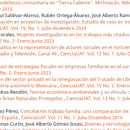
todefensa comunitaria en “Tierra Caliente”, Michoacán, Mé
e 2015
aul Saldivar-Alonso, Rubén Ortega-Álvarez, José Alberto Ram
ación en proyectos de investigación: Estudio de caso en tr
UAT: Vol. 19, No. 1: julio-diciembre 2024
Morales,
Mujeres investigadoras en los trabajos más citados
7 No. 2: Enero-Junio 2023
ativa en la representación de actores sociales en el noticie
adio y Televisión, Canal 49
,
CienciaUAT: Vol. 13 No. 1: Julio
uso de estrategias fiscales en empresas familiares en el sur
 No. 2: Enero-Junio 2023
ón del sector privado en la renegociación del Tratado de Li
dustria automotriz Mexicana
,
CienciaUAT: Vol. 15 No. 2: Enero
Pinkus-Rendón,
Teorías económico-ambientales y su vínculo c
en Áreas Naturales Protegidas
,
CienciaUAT: Vol. 13 No. 1: Ju
pez-Pérez,
Conciliación trabajo-familia: una comparación de 
 y España
,
CienciaUAT: Vol. 11 No. 1: Julio-Diciembre 2016
nas-Curtis, José Alberto Gómez-Issasi,
Jóvenes y tecnologías