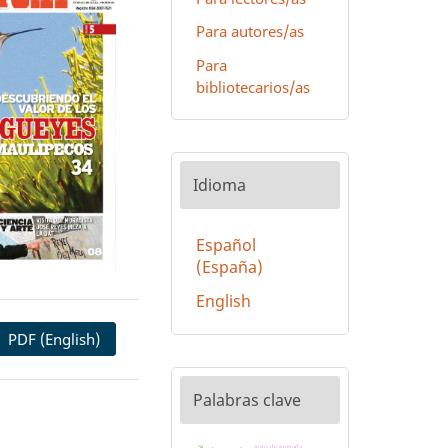
Para autores/as
Para
bibliotecarios/as
Idioma
Español
(España)
English
PDF (English)
Palabras clave
jugo de granada