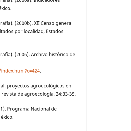
rafía). (2000a). Indicadores
xico.
rafía). (2000b). XII Censo general
ltados por localidad, Estados
rafía). (2006). Archivo histórico de
/index.html?c=424
.
cial: proyectos agroecológicos en
revista de agroecología. 24:33-35.
001). Programa Nacional de
México.