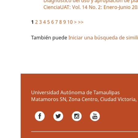
Diagnóstico del uso y apropiación de pl
CienciaUAT: Vol. 14 No. 2: Enero-Junio 2
1
2
3
4
5
6
7
8
9
10
>
>>
También puede
Iniciar una búsqueda de simi
Universidad Autónoma de Tamaulipas
Matamoros SN, Zona Centro, Ciudad Victoria, 