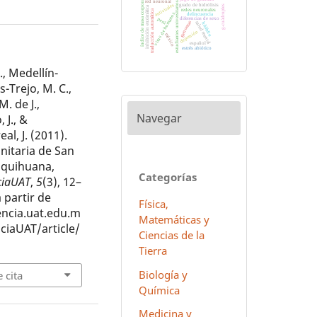
índice de masa corporal
red neuronal
estudiantes universitarios
grado de hidrólisis
antivirales
g-cuádruples
inhibición enzimática
redes neuronales
traducción automática
virus de humanos
delincuencia
diferencias de sexo
perú
genomas
salud mental
hñähñu
depresión
méxico
español
estrés abiótico
., Medellín-
s-Trejo, M. C.,
. de J.,
Navegar
 J., &
al, J. (2011).
nitaria de San
Miquihuana,
Categorías
ciaUAT
,
5
(3), 12–
 partir de
Física,
iencia.uat.edu.m
Matemáticas y
ciaUAT/article/
Ciencias de la
Tierra
Biología y
 cita
Química
Medicina y