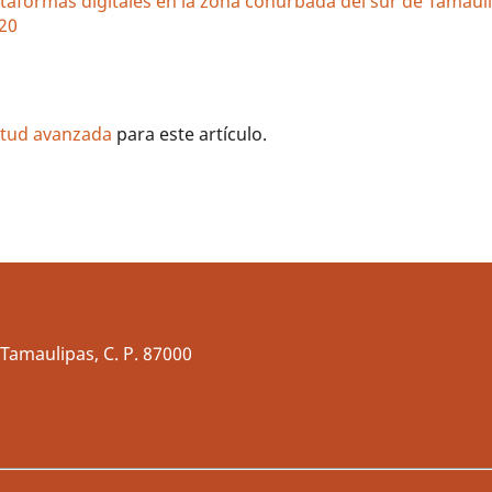
ataformas digitales en la zona conurbada del sur de Tamau
020
litud avanzada
para este artículo.
Tamaulipas, C. P. 87000