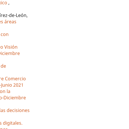
xico
,
írez-de-León,
es áreas
 con
ro Visión
-Diciembre
 de
bre Comercio
-Junio 2021
on la
lio-Diciembre
las decisiones
 digitales.