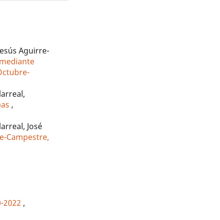
Jesús Aguirre-
 mediante
 Octubre-
arreal,
ipas
,
arreal, José
ote-Campestre,
0-2022
,