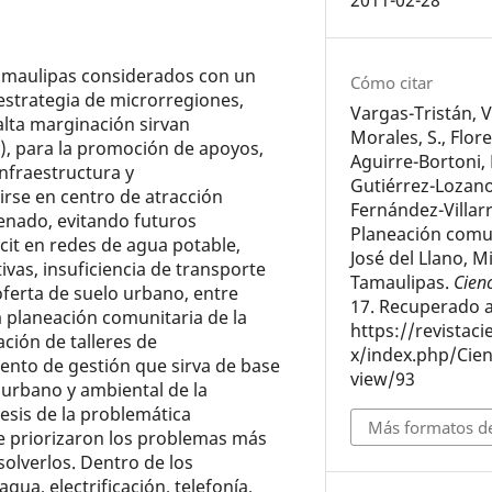
2011-02-28
amaulipas considerados con un
Cómo citar
estrategia de microrregiones,
Vargas-Tristán, V
alta marginación sirvan
Morales, S., Flore
), para la promoción de apoyos,
Aguirre-Bortoni, M
infraestructura y
Gutiérrez-Lozano,
rse en centro de atracción
Fernández-Villarre
enado, evitando futuros
Planeación comu
cit en redes de agua potable,
José del Llano, 
tivas, insuficiencia de transporte
Tamaulipas.
Cien
oferta de suelo urbano, entre
17. Recuperado a
la planeación comunitaria de la
https://revistac
ación de talleres de
x/index.php/Cien
ento de gestión que sirva de base
view/93
 urbano y ambiental de la
tesis de la problemática
Más formatos de
se priorizaron los problemas más
olverlos. Dentro de los
ua, electrificación, telefonía,