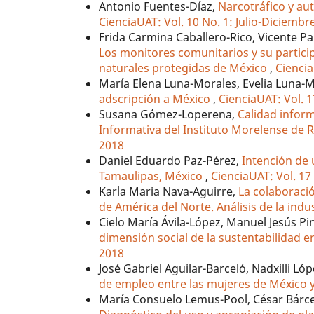
Antonio Fuentes-Díaz,
Narcotráfico y au
CienciaUAT: Vol. 10 No. 1: Julio-Diciembr
Frida Carmina Caballero-Rico, Vicente P
Los monitores comunitarios y su particip
naturales protegidas de México
,
Ciencia
María Elena Luna-Morales, Evelia Luna-
adscripción a México
,
CienciaUAT: Vol. 1
Susana Gómez-Loperena,
Calidad inform
Informativa del Instituto Morelense de R
2018
Daniel Eduardo Paz-Pérez,
Intención de 
Tamaulipas, México
,
CienciaUAT: Vol. 17
Karla Maria Nava-Aguirre,
La colaboraci
de América del Norte. Análisis de la in
Cielo María Ávila-López, Manuel Jesús 
dimensión social de la sustentabilidad 
2018
José Gabriel Aguilar-Barceló, Nadxilli Ló
de empleo entre las mujeres de México
María Consuelo Lemus-Pool, César Bárce