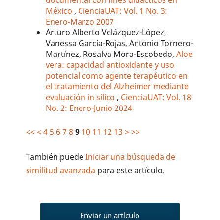
documental con fines didácticos en
México
,
CienciaUAT: Vol. 1 No. 3:
Enero-Marzo 2007
Arturo Alberto Velázquez-López,
Vanessa García-Rojas, Antonio Tornero-
Martínez, Rosalva Mora-Escobedo,
Aloe
vera: capacidad antioxidante y uso
potencial como agente terapéutico en
el tratamiento del Alzheimer mediante
evaluación in silico
,
CienciaUAT: Vol. 18
No. 2: Enero-Junio 2024
<<
<
4
5
6
7
8
9
10
11
12
13
>
>>
También puede
Iniciar una búsqueda de
similitud avanzada
para este artículo.
Enviar un artículo