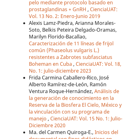
pelo mediante protocolo basado en
prostaglandinas + GnRH
,
CienciaUAT:
Vol. 13 No. 2: Enero-Junio 2019
Alexis Lamz-Piedra, Arianna Morales-
Soto, Belkis Peteira Delgado-Oramas,
Marilyn Florido-Bacallao,
Caracterización de 11 líneas de frijol
común (Phaseolus vulgaris L.)
resistentes a Zabrotes subfasciatus
Boheman en Cuba
,
CienciaUAT: Vol. 18,
No. 1: julio-diciembre 2023
Frida Carmina Caballero-Rico, José
Alberto Ramírez-de-León, Ramón
Ventura Roque-Hernández,
Análisis de
la generación de conocimiento en la
Reserva de la Biosfera El Cielo, México y
la vinculación con su programa de
manejo
,
CienciaUAT: Vol. 15 No. 1: Julio-
Diciembre 2020
Ma. del Carmen Quiroga-E.,
Inicios del