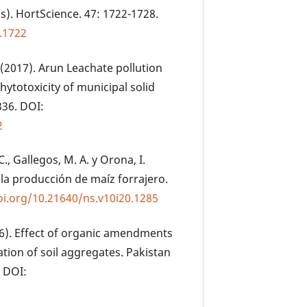
s). HortScience. 47: 1722-1728.
.1722
 (2017). Arun Leachate pollution
hytotoxicity of municipal solid
36. DOI:
2
C., Gallegos, M. A. y Orona, I.
la producción de maíz forrajero.
oi.org/10.21640/ns.v10i20.1285
(2016). Effect of organic amendments
ation of soil aggregates. Pakistan
. DOI: