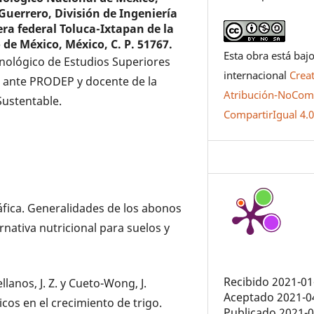
 Guerrero, División de Ingeniería
ra federal Toluca-Ixtapan de la
o de México, México, C. P. 51767.
Esta obra está bajo
cnológico de Estudios Superiores
internacional
Crea
al ante PRODEP y docente de la
Atribución-NoCome
Sustentable.
CompartirIgual 4.
gráfica. Generalidades de los abonos
nativa nutricional para suelos y
Recibido 2021-01
llanos, J. Z. y Cueto-Wong, J.
Aceptado 2021-0
cos en el crecimiento de trigo.
Publicado 2021-