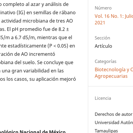
ño completo al azar y análisis de
Número
minativo (IG) en semillas de rábano
Vol. 16 No. 1: Ju
la actividad microbiana de tres AO
2021
as. El pH promedio fue de 8.2 ±
5 dS/m a 6.7 dS/m, mientras que el
Sección
ente estadísticamente (P < 0.05) en
Artículo
oración de AO incrementó
Categorías
robiana del suelo. Se concluye que
Biotecnología y 
una gran variabilidad en las
Agropecuarias
dos los casos, su aplicación mejoró
Licencia
Derechos de autor
Universidad Autó
Tamaulipas
nológico Nacional de México,