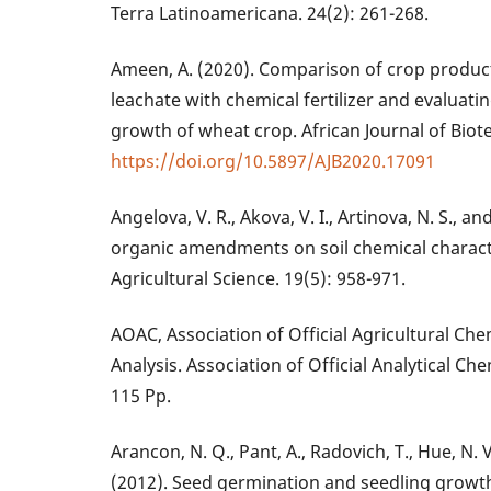
Terra Latinoamericana. 24(2): 261-268.
Ameen, A. (2020). Comparison of crop product
leachate with chemical fertilizer and evaluati
growth of wheat crop. African Journal of Biot
https://doi.org/10.5897/AJB2020.17091
Angelova, V. R., Akova, V. I., Artinova, N. S., an
organic amendments on soil chemical character
Agricultural Science. 19(5): 958-971.
AOAC, Association of Official Agricultural Che
Analysis. Association of Official Analytical C
115 Pp.
Arancon, N. Q., Pant, A., Radovich, T., Hue, N. V.
(2012). Seed germination and seedling growth