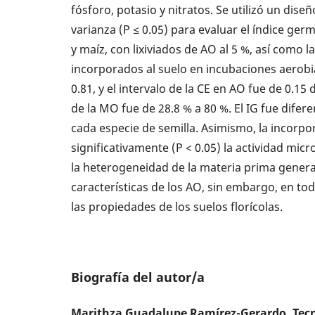
fósforo, potasio y nitratos. Se utilizó un dise
varianza (P ≤ 0.05) para evaluar el índice ger
y maíz, con lixiviados de AO al 5 %, así como 
incorporados al suelo en incubaciones aerobi
0.81, y el intervalo de la CE en AO fue de 0.1
de la MO fue de 28.8 % a 80 %. El IG fue difer
cada especie de semilla. Asimismo, la incorp
significativamente (P < 0.05) la actividad mic
la heterogeneidad de la materia prima genera 
características de los AO, sin embargo, en to
las propiedades de los suelos florícolas.
Biografía del autor/a
Marithza Guadalupe Ramírez-Gerardo,
Tec