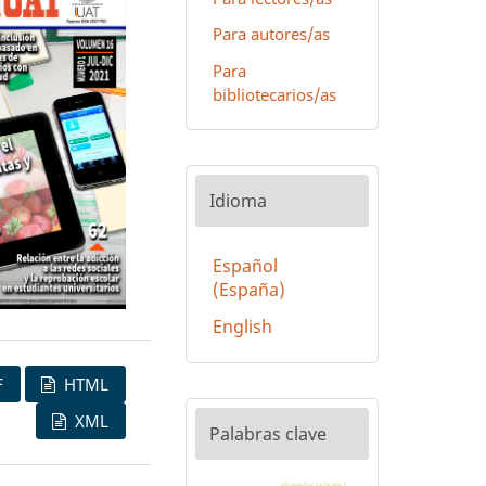
Para autores/as
Para
bibliotecarios/as
Idioma
Español
(España)
English
F
HTML
XML
Palabras clave
phaseolus vulgaris l.