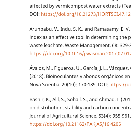
affected by vermicompost water extracts (Tea
DOI:
https://doi.org/10.21273/HORTSCI.47.12
Arunbabu, V., Indu, S. K., and Ramasamy, E. V.
index as an effective tool in determining the p
waste leachate. Waste Management. 68: 329-3
https://doi.org/10.1016/j.wasman.2017.07.01
Ávalos, M., Figueroa, U., García, J. L., Vázquez, 
(2018). Bioinoculantes y abonos orgánicos en 
Nova Scientia. 20(10): 170-189. DOI:
https://d
Bashir, K., Alil, S., Sohail, S., and Ahmad, I. 
on distribution, stability and carbon concentr
Journal of Agricultural Science. 53(4): 955-961
https://doi.org/10.21162/PAKJAS/16.4205