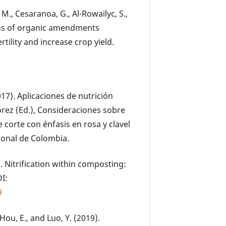
, M., Cesaranoa, G., Al-Rowailyc, S.,
ons of organic amendments
tility and increase crop yield.
2017). Aplicaciones de nutrición
Flórez (Ed.), Consideraciones sobre
corte con énfasis en rosa y clavel
cional de Colombia.
. Nitrification within composting:
I:
9
 Hou, E., and Luo, Y. (2019).