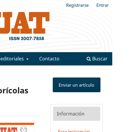
Registrarse
Entrar
 editoriales
Contacto
Buscar
Enviar un artículo
orícolas
Información
Para lectores/as