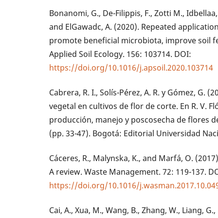
Bonanomi, G., De-Filippis, F., Zotti M., Idbellaa
and ElGawadc, A. (2020). Repeated applicati
promote beneficial microbiota, improve soil fer
Applied Soil Ecology. 156: 103714. DOI:
https://doi.org/10.1016/j.apsoil.2020.103714
Cabrera, R. I., Solís-Pérez, A. R. y Gómez, G. (
vegetal en cultivos de flor de corte. En R. V. 
producción, manejo y poscosecha de flores de 
(pp. 33-47). Bogotá: Editorial Universidad Na
Cáceres, R., Malynska, K., and Marfá, O. (2017)
A review. Waste Management. 72: 119-137. DO
https://doi.org/10.1016/j.wasman.2017.10.04
Cai, A., Xua, M., Wang, B., Zhang, W., Liang, G.,