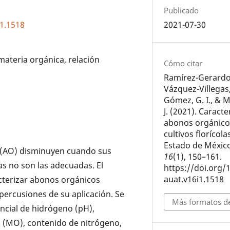
Publicado
i1.1518
2021-07-30
ateria orgánica, relación
Cómo citar
Ramírez-Gerardo,
Vázquez-Villegas
Gómez, G. I., & M
J. (2021). Caract
abonos orgánico
cultivos florícola
Estado de Méxic
 (AO) disminuyen cuando sus
16
(1), 150–161.
as no son las adecuadas. El
https://doi.org/
auat.v16i1.1518
acterizar abonos orgánicos
epercusiones de su aplicación. Se
Más formatos de
ncial de hidrógeno (pH),
a (MO), contenido de nitrógeno,