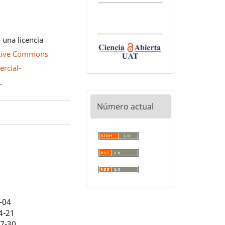
 una licencia
tive Commons
rcial-
0
.
Número actual
-04
4-21
07-30