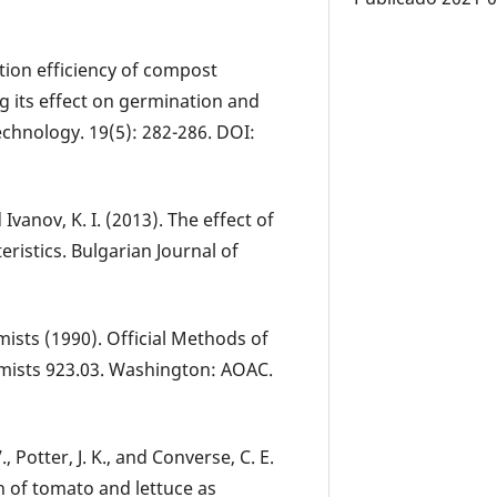
ion efficiency of compost
ng its effect on germination and
echnology. 19(5): 282-286. DOI:
d Ivanov, K. I. (2013). The effect of
istics. Bulgarian Journal of
mists (1990). Official Methods of
hemists 923.03. Washington: AOAC.
, Potter, J. K., and Converse, C. E.
 of tomato and lettuce as