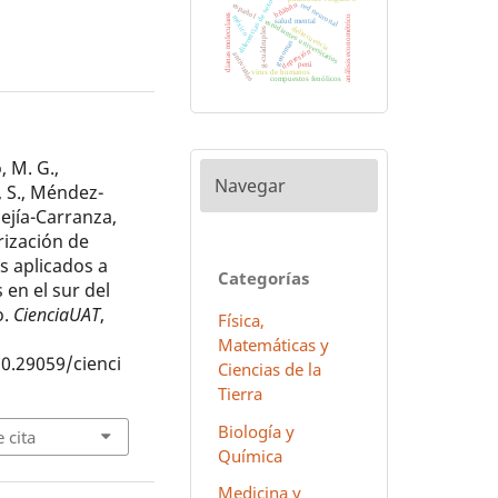
diferencias de sexo
hñähñu
red neuronal
español
dianas moleculares
análisis econométrico
méxico
salud mental
estudiantes universitarios
delincuencia
g-cuádruples
genomas
depresión
antivirales
perú
virus de humanos
compuestos fenólicos
 M. G.,
Navegar
, S., Méndez-
ejía-Carranza,
erización de
s aplicados a
Categorías
s en el sur del
o.
CienciaUAT
,
Física,
Matemáticas y
10.29059/cienci
Ciencias de la
Tierra
Biología y
 cita
Química
Medicina y