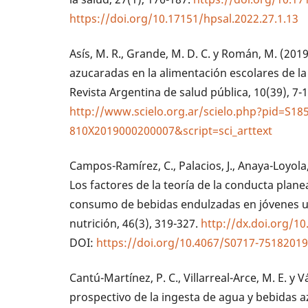
https://doi.org/10.17151/hpsal.2022.27.1.13
Asís, M. R., Grande, M. D. C. y Román, M. (20
azucaradas en la alimentación escolares de l
Revista Argentina de salud pública, 10(39), 7-1
http://www.scielo.org.ar/scielo.php?pid=S18
810X2019000200007&script=sci_arttext
Campos-Ramírez, C., Palacios, J., Anaya-Loyola
Los factores de la teoría de la conducta plan
consumo de bebidas endulzadas en jóvenes uni
nutrición, 46(3), 319-327.
http://dx.doi.org/
DOI:
https://doi.org/10.4067/S0717-7518201
Cantú-Martínez, P. C., Villarreal-Arce, M. E. y 
prospectivo de la ingesta de agua y bebidas 