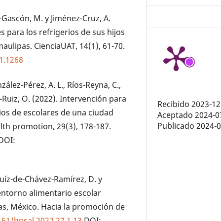
dí-Gascón, M. y Jiménez-Cruz, A.
 para los refrigerios de sus hijos
ulipas. CienciaUAT, 14(1), 61-70.
i1.1268
nzález-Pérez, A. L., Ríos-Reyna, C.,
-Ruiz, O. (2022). Intervención para
Recibido 2023-12
rios de escolares de una ciudad
Aceptado 2024-0
Publicado 2024-
lth promotion, 29(3), 178-187.
DOI:
Ruíz-de-Chávez-Ramírez, D. y
 entorno alimentario escolar
as, México. Hacia la promoción de
151/hpsal.2022.27.1.13
DOI: