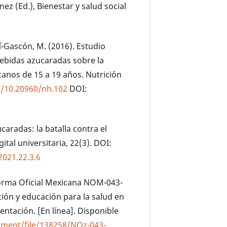
ez (Ed.), Bienestar y salud social
dí-Gascón, M. (2016). Estudio
bebidas azucaradas sobre la
anos de 15 a 19 años. Nutrición
g/10.20960/nh.102
DOI:
ucaradas: la batalla contra el
tal universitaria, 22(3). DOI:
2021.22.3.6
 Norma Oficial Mexicana NOM-043-
ión y educación para la salud en
entación. [En línea]. Disponible
ment/file/138258/NOz-043-