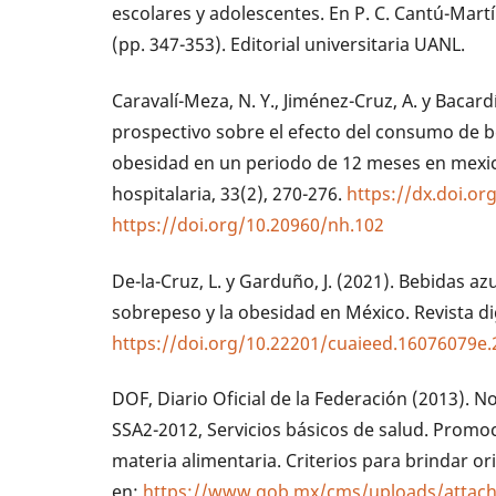
escolares y adolescentes. En P. C. Cantú-Martín
(pp. 347-353). Editorial universitaria UANL.
Caravalí-Meza, N. Y., Jiménez-Cruz, A. y Bacar
prospectivo sobre el efecto del consumo de 
obesidad en un periodo de 12 meses en mexic
hospitalaria, 33(2), 270-276.
https://dx.doi.or
https://doi.org/10.20960/nh.102
De-la-Cruz, L. y Garduño, J. (2021). Bebidas az
sobrepeso y la obesidad en México. Revista digi
https://doi.org/10.22201/cuaieed.16076079e.
DOF, Diario Oficial de la Federación (2013).
SSA2-2012, Servicios básicos de salud. Promoc
materia alimentaria. Criterios para brindar ori
en:
https://www.gob.mx/cms/uploads/attach