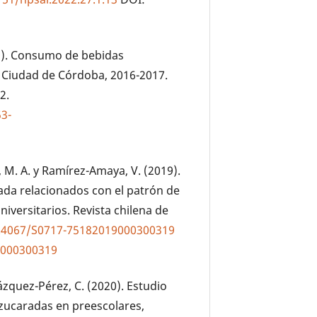
19). Consumo de bebidas
a Ciudad de Córdoba, 2016-2017.
2.
53-
, M. A. y Ramírez-Amaya, V. (2019).
eada relacionados con el patrón de
versitarios. Revista chilena de
10.4067/S0717-75182019000300319
9000300319
Vázquez-Pérez, C. (2020). Estudio
azucaradas en preescolares,