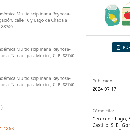
démica Multidisciplinaria Reynosa-
gación, calle 16 y Lago de Chapala
. 88740.
PD
démica Multidisciplinaria Reynosa-
nosa, Tamaulipas, México, C. P. 88740.
démica Multidisciplinaria Reynosa-
Publicado
nosa, Tamaulipas, México, C. P. 88740.
2024-07-17
T)
Cómo citar
Cerecedo-Lugo, E
Castillo, S. E., G
i1.1863