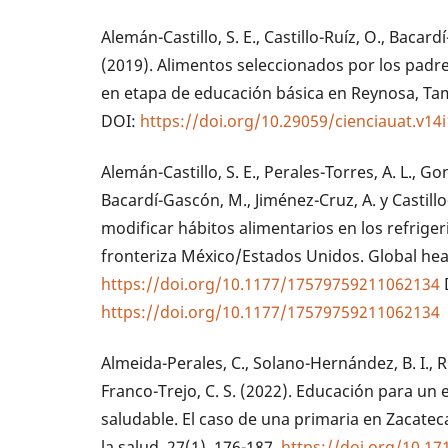
Alemán-Castillo, S. E., Castillo-Ruíz, O., Bacar
(2019). Alimentos seleccionados por los padres
en etapa de educación básica en Reynosa, Tama
DOI:
https://doi.org/10.29059/cienciauat.v14
Alemán-Castillo, S. E., Perales-Torres, A. L., Go
Bacardí-Gascón, M., Jiménez-Cruz, A. y Castillo
modificar hábitos alimentarios en los refrige
fronteriza México/Estados Unidos. Global hea
https://doi.org/10.1177/17579759211062134
https://doi.org/10.1177/17579759211062134
Almeida-Perales, C., Solano-Hernández, B. I., 
Franco-Trejo, C. S. (2022). Educación para un
saludable. El caso de una primaria en Zacatec
la salud, 27(1), 176-187.
https://doi.org/10.17