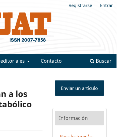
Registrarse
Entrar
 editoriales
Contacto
Buscar
Enviar un artículo
n a los
etabólico
Información
Para lectores/as