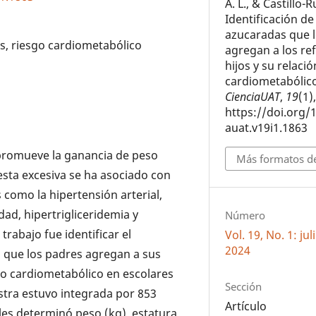
A. L., & Castillo-R
Identificación d
azucaradas que 
s, riesgo cardiometabólico
agregan a los ref
hijos y su relaci
cardiometabólico
CienciaUAT
,
19
(1)
https://doi.org/
auat.v19i1.1863
promueve la ganancia de peso
Más formatos de
esta excesiva se ha asociado con
como la hipertensión arterial,
idad, hipertrigliceridemia y
Número
trabajo fue identificar el
Vol. 19, No. 1: ju
2024
s que los padres agregan a sus
sgo cardiometabólico en escolares
Sección
stra estuvo integrada por 853
Artículo
 les determinó peso (kg), estatura