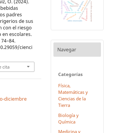
uíz, O. (2024).
virus de humanos
estudiantes universitarios
antivirales
estrés abiótico
español
g-cuádruples
salud mental
mortalidad de negocios
genomas
e bebidas
depresión
perú
delincuencia
los padres
diferencias de sexo
hñähñu
red neuronal
méxico
rigerios de sus
redes neuronales
ón con el riesgo
 en escolares.
, 74–84.
10.29059/cienci
Navegar
 cita
Categorías
Física,
Matemáticas y
Ciencias de la
lio-diciembre
Tierra
Biología y
Química
Medicina y