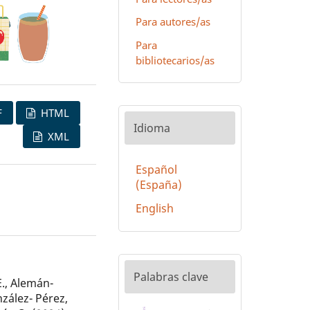
Para autores/as
Para
bibliotecarios/as
F
HTML
Idioma
XML
Español
(España)
English
Palabras clave
., Alemán-
onzález- Pérez,