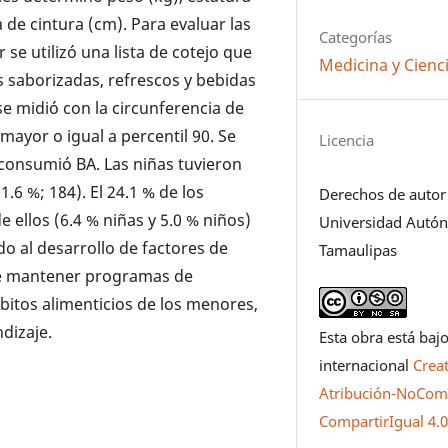
 de cintura (cm). Para evaluar las
Categorías
 se utilizó una lista de cotejo que
Medicina y Cienci
s saborizadas, refrescos y bebidas
se midió con la circunferencia de
mayor o igual a percentil 90. Se
Licencia
 consumió BA. Las niñas tuvieron
.6 %; 184). El 24.1 % de los
Derechos de autor
ellos (6.4 % niñas y 5.0 % niños)
Universidad Autó
o al desarrollo de factores de
Tamaulipas
 de mantener programas de
bitos alimenticios de los menores,
dizaje.
Esta obra está bajo
internacional
Crea
Atribución-NoCome
CompartirIgual 4.