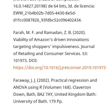
16.0.14827.20198) de 64 bits, Id. de licencia:
EWW_21b4b02b-7d05-4430-8e5d-
d1fcc0087826_93fdbc52c096402434.
Farah, M. F. and Ramadan, Z. B. (2020).
Viability of Amazon’s driven innovations
targeting shoppers’ impulsiveness. Journal
of Retailing and Consumer Services. 53:
101973. DOI:
https://doi.org/10.1016/j.jretconser.2019.101973
Faraway, J. J. (2002). Practical regression and
ANOVA using R (Volumen 168). Claverton
Down, Bath, BA2 7AY, United Kingdom Bath:
University of Bath. 179 Pp.