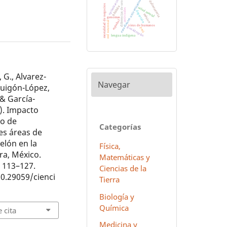
optimización
diferencias de sexo
estudiantes universitarios
delincuencia
mortalidad de negocios
hñähñu
salud mental
antivirales
depresión
méxico
genomas
español
red neuronal
virus de humanos
g-cuádruples
perú
lengua indígena
 G., Alvarez-
Navegar
 Guigón-López,
 & García-
9). Impacto
so de
Categorías
res áreas de
elón en la
Física,
a, México.
Matemáticas y
, 113–127.
Ciencias de la
10.29059/cienci
Tierra
Biología y
Química
 cita
Medicina y