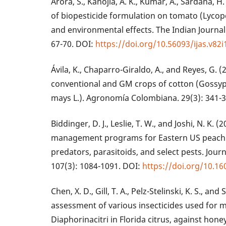
Arora, S., Kanojia, A. K., Kumar, A., Sardana, H.
of biopesticide formulation on tomato (Lyco
and environmental effects. The Indian Journal 
67-70. DOI:
https://doi.org/10.56093/ijas.v82
Ávila, K., Chaparro-Giraldo, A., and Reyes, G. 
conventional and GM crops of cotton (Gossyp
mays L.). Agronomía Colombiana. 29(3): 341-3
Biddinger, D. J., Leslie, T. W., and Joshi, N. K. 
management programs for Eastern US peach 
predators, parasitoids, and select pests. Jou
107(3): 1084-1091. DOI:
https://doi.org/10.1
Chen, X. D., Gill, T. A., Pelz-Stelinski, K. S., and 
assessment of various insecticides used for m
Diaphorinacitri in Florida citrus, against honey