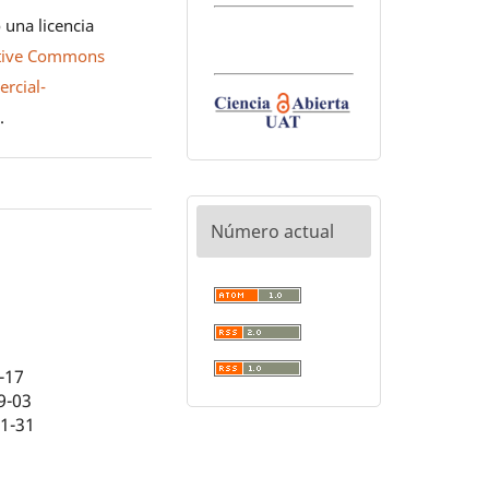
 una licencia
tive Commons
rcial-
0
.
Número actual
-17
9-03
01-31