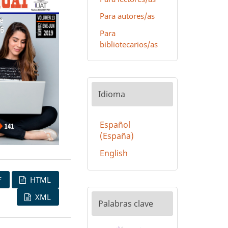
Para autores/as
Para
bibliotecarios/as
Idioma
Español
(España)
English
F
HTML
XML
Palabras clave