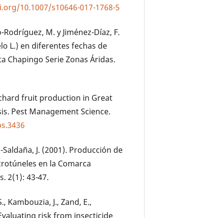
i.org/10.1007/s10646-017-1768-5
o-Rodríguez, M. y Jiménez-Díaz, F.
 L.) en diferentes fechas de
ta Chapingo Serie Zonas Áridas.
rchard fruit production in Great
ysis. Pest Management Science.
ps.3436
-Saldaña, J. (2001). Producción de
crotúneles en la Comarca
. 2(1): 43-47.
., Kambouzia, J., Zand, E.,
Evaluating risk from insecticide