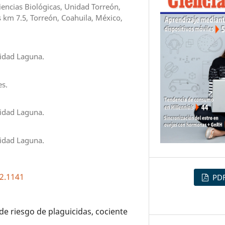
encias Biológicas, Unidad Torreón,
 km 7.5, Torreón, Coahuila, México,
idad Laguna.
es.
idad Laguna.
idad Laguna.
i2.1141
PD
de riesgo de plaguicidas, cociente