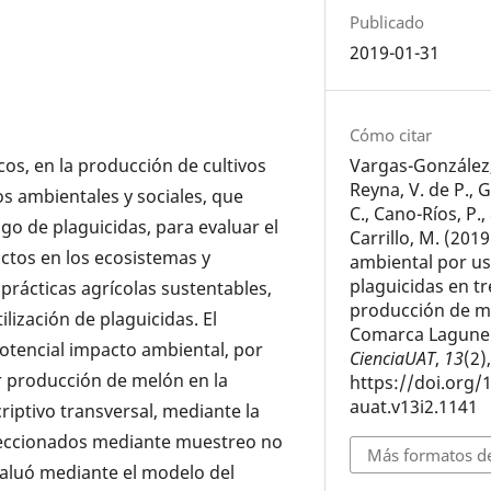
Publicado
2019-01-31
Cómo citar
Vargas-González,
cos, en la producción de cultivos
Reyna, V. de P.,
os ambientales y sociales, que
C., Cano-Ríos, P.,
o de plaguicidas, para evaluar el
Carrillo, M. (201
ctos en los ecosistemas y
ambiental por u
plaguicidas en t
prácticas agrícolas sustentables,
producción de m
lización de plaguicidas. El
Comarca Laguner
potencial impacto ambiental, por
CienciaUAT
,
13
(2)
or producción de melón en la
https://doi.org/
auat.v13i2.1141
iptivo transversal, mediante la
eleccionados mediante muestreo no
Más formatos de
evaluó mediante el modelo del