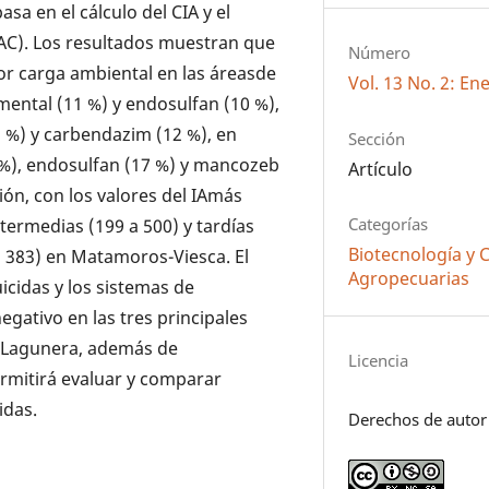
sa en el cálculo del CIA y el
AC). Los resultados muestran que
Número
or carga ambiental en las áreasde
Vol. 13 No. 2: En
emental (11 %) y endosulfan (10 %),
 %) y carbendazim (12 %), en
Sección
 %), endosulfan (17 %) y mancozeb
Artículo
ión, con los valores del IAmás
Categorías
ntermedias (199 a 500) y tardías
Biotecnología y 
 a 383) en Matamoros-Viesca. El
Agropecuarias
uicidas y los sistemas de
gativo en las tres principales
 Lagunera, además de
Licencia
ermitirá evaluar y comparar
idas.
Derechos de autor