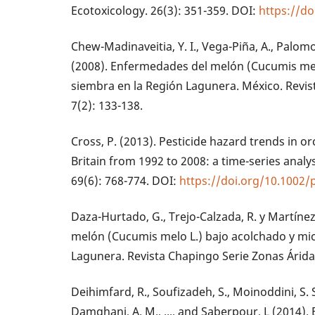
Ecotoxicology. 26(3): 351-359. DOI:
https://do
Chew-Madinaveitia, Y. I., Vega-Piña, A., Palom
(2008). Enfermedades del melón (Cucumis melo
siembra en la Región Lagunera. México. Revis
7(2): 133-138.
Cross, P. (2013). Pesticide hazard trends in o
Britain from 1992 to 2008: a time-series anal
69(6): 768-774. DOI:
https://doi.org/10.1002/
Daza-Hurtado, G., Trejo-Calzada, R. y Martínez
melón (Cucumis melo L.) bajo acolchado y mi
Lagunera. Revista Chapingo Serie Zonas Áridas
Deihimfard, R., Soufizadeh, S., Moinoddini, S. S
Damghani, A. M., ..., and Saberpour, L (2014). 