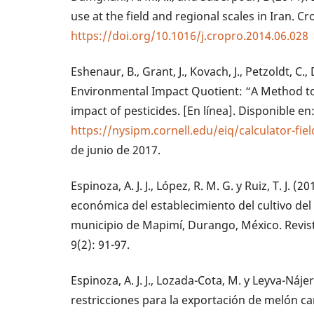
use at the field and regional scales in Iran. Cr
https://doi.org/10.1016/j.cropro.2014.06.028
Eshenaur, B., Grant, J., Kovach, J., Petzoldt, C., 
Environmental Impact Quotient: “A Method t
impact of pesticides. [En línea]. Disponible en
https://nysipm.cornell.edu/eiq/calculator-fiel
de junio de 2017.
Espinoza, A. J. J., López, R. M. G. y Ruiz, T. J. (2
económica del establecimiento del cultivo del
municipio de Mapimí, Durango, México. Revis
9(2): 91-97.
Espinoza, A. J. J., Lozada-Cota, M. y Leyva-Nájer
restricciones para la exportación de melón c