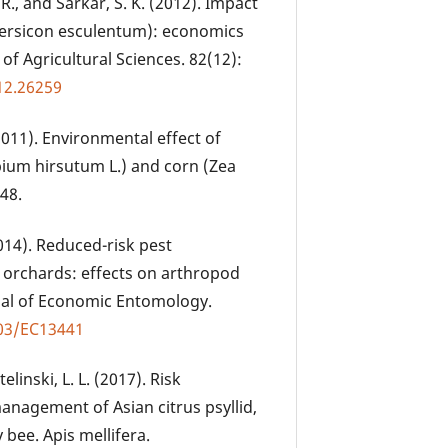
 R., and Sarkar, S. K. (2012). Impact
persicon esculentum): economics
of Agricultural Sciences. 82(12):
i12.26259
(2011). Environmental effect of
ium hirsutum L.) and corn (Zea
48.
(2014). Reduced-risk pest
orchards: effects on arthropod
rnal of Economic Entomology.
603/EC13441
Stelinski, L. L. (2017). Risk
anagement of Asian citrus psyllid,
 bee. Apis mellifera.