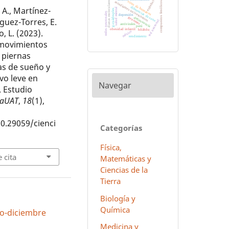
español
dianas moleculares
virus de humanos
estudiantes universitarios
compuestos fenólicos
 A., Martínez-
diferencias de sexo
salud mental
g-cuádruples
redes neuronales
depresión
genomas
delincuencia
ríguez-Torres, E.
red neuronal
antivirales
perú
obesidad infantil
hñähñu
, L. (2023).
méxico
rendimiento
 movimientos
 piernas
as de sueño y
vo leve en
Navegar
 Estudio
iaUAT
,
18
(1),
10.29059/cienci
Categorías
Física,
 cita
Matemáticas y
Ciencias de la
Tierra
Biología y
Química
lio-diciembre
Medicina y