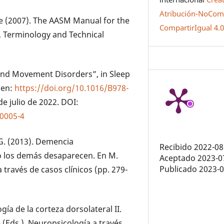
Atribución-NoCome
e (2007). The AASM Manual for the
CompartirIgual 4.
s, Terminology and Technical
 and Movement Disorders”, in Sleep
 en:
https://doi.org/10.1016/B978-
de julio de 2022. DOI:
00005-4
, G. (2013). Demencia
Recibido 2022-08
o los demás desaparecen. En M.
Aceptado 2023-0
Publicado 2023-
 través de casos clínicos (pp. 279-
gía de la corteza dorsolateral II.
 (Eds.), Neuropsicología a través