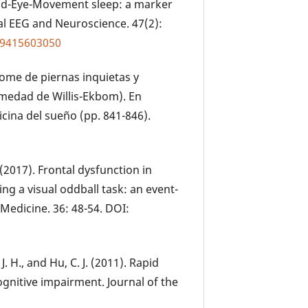
apid-Eye-Movement sleep: a marker
al EEG and Neuroscience. 47(2):
59415603050
rome de piernas inquietas y
rmedad de Willis-Ekbom). En
ina del sueño (pp. 841-846).
H. (2017). Frontal dysfunction in
ng a visual oddball task: an event-
 Medicine. 36: 48-54. DOI:
 J. H., and Hu, C. J. (2011). Rapid
gnitive impairment. Journal of the