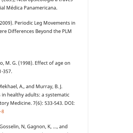
orial Médica Panamericana.
 (2009). Periodic Leg Movements in
here Differences Beyond the PLM
no, M. G. (1998). Effect of age on
1-357.
 Mekhael, A., and Murray, B. J.
n healthy adults: a systematic
tory Medicine. 7(6): 533-543. DOI:
-8
F, Gosselin, N, Gagnon, K, …, and