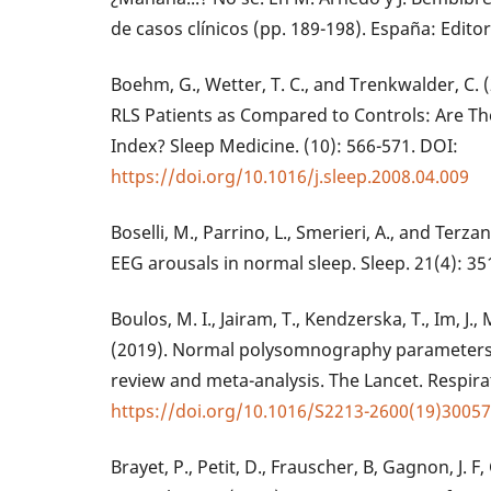
de casos clínicos (pp. 189-198). España: Edit
Boehm, G., Wetter, T. C., and Trenkwalder, C.
RLS Patients as Compared to Controls: Are T
Index? Sleep Medicine. (10): 566-571. DOI:
https://doi.org/10.1016/j.sleep.2008.04.009
Boselli, M., Parrino, L., Smerieri, A., and Terza
EEG arousals in normal sleep. Sleep. 21(4): 35
Boulos, M. I., Jairam, T., Kendzerska, T., Im, J.,
(2019). Normal polysomnography parameters i
review and meta-analysis. The Lancet. Respira
https://doi.org/10.1016/S2213-2600(19)30057
Brayet, P., Petit, D., Frauscher, B, Gagnon, J. 