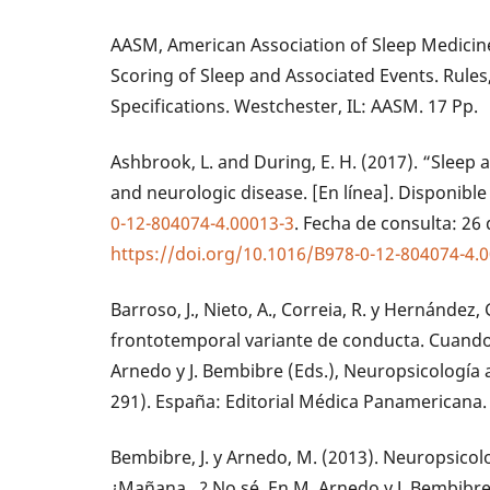
AASM, American Association of Sleep Medicin
Scoring of Sleep and Associated Events. Rule
Specifications. Westchester, IL: AASM. 17 Pp.
Ashbrook, L. and During, E. H. (2017). “Sleep
and neurologic disease. [En línea]. Disponible
0-12-804074-4.00013-3
. Fecha de consulta: 26 
https://doi.org/10.1016/B978-0-12-804074-4.
Barroso, J., Nieto, A., Correia, R. y Hernández
frontotemporal variante de conducta. Cuand
Arnedo y J. Bembibre (Eds.), Neuropsicología a
291). España: Editorial Médica Panamericana.
Bembibre, J. y Arnedo, M. (2013). Neuropsicolo
¿Mañana...? No sé. En M. Arnedo y J. Bembibre