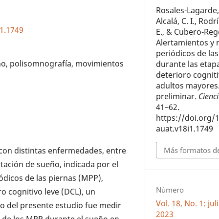
Rosales-Lagarde,
Alcalá, C. I., Rod
i1.1749
E., & Cubero-Rego
Alertamientos y
periódicos de las
eño, polisomnografía, movimientos
durante las etap
deterioro cogniti
adultos mayores.
preliminar.
Cienc
41–62.
https://doi.org/
auat.v18i1.1749
con distintas enfermedades, entre
Más formatos de
ntación de sueño, indicada por el
ódicos de las piernas (MPP),
Número
 cognitivo leve (DCL), un
Vol. 18, No. 1: ju
vo del presente estudio fue medir
2023
 y de los MPP durante el sueño en