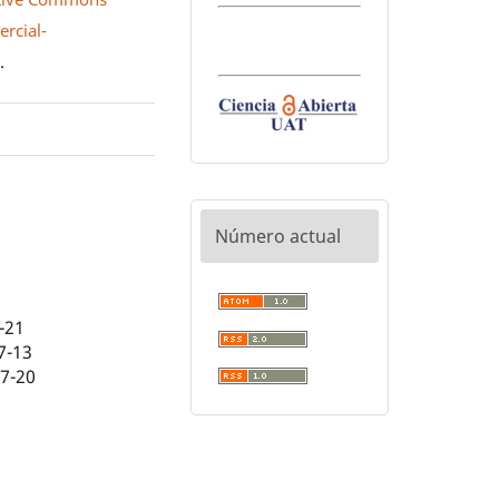
rcial-
0
.
Número actual
-21
7-13
07-20