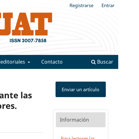
Registrarse
Entrar
 editoriales
Contacto
Buscar
Enviar un artículo
ante las
ores.
Información
Para lectores/as