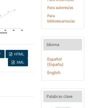
Para autores/as
Para
bibliotecarios/as
Idioma
F
HTML
Español
XML
(España)
English
Palabras clave
análisis econométrico