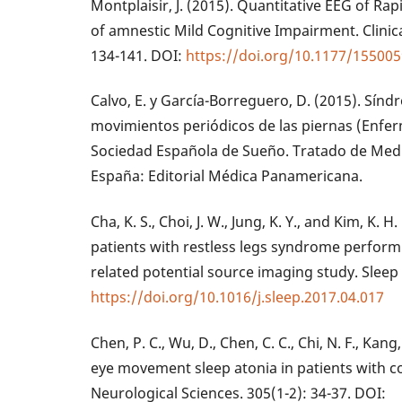
Montplaisir, J. (2015). Quantitative EEG of R
of amnestic Mild Cognitive Impairment. Clinic
134-141. DOI:
https://doi.org/10.1177/15500
Calvo, E. y García-Borreguero, D. (2015). Sínd
movimientos periódicos de las piernas (Enfe
Sociedad Española de Sueño. Tratado de Medic
España: Editorial Médica Panamericana.
Cha, K. S., Choi, J. W., Jung, K. Y., and Kim, K. 
patients with restless legs syndrome performi
related potential source imaging study. Sleep
https://doi.org/10.1016/j.sleep.2017.04.017
Chen, P. C., Wu, D., Chen, C. C., Chi, N. F., Kang,
eye movement sleep atonia in patients with co
Neurological Sciences. 305(1-2): 34-37. DOI: