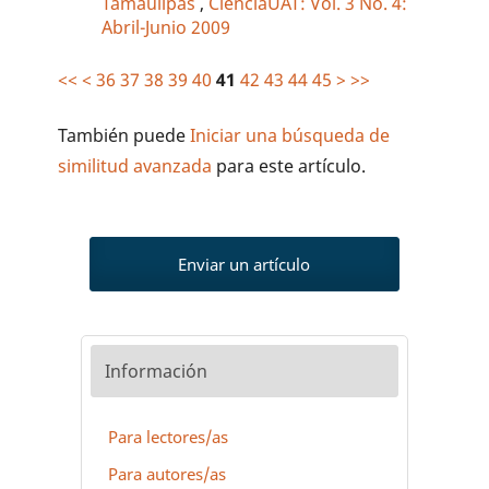
Tamaulipas
,
CienciaUAT: Vol. 3 No. 4:
Abril-Junio 2009
<<
<
36
37
38
39
40
41
42
43
44
45
>
>>
También puede
Iniciar una búsqueda de
similitud avanzada
para este artículo.
Enviar un artículo
Información
Para lectores/as
Para autores/as