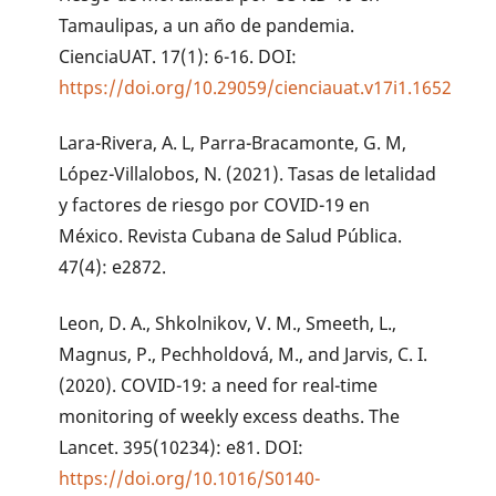
Tamaulipas, a un año de pandemia.
CienciaUAT. 17(1): 6-16. DOI:
https://doi.org/10.29059/cienciauat.v17i1.1652
Lara-Rivera, A. L, Parra-Bracamonte, G. M,
López-Villalobos, N. (2021). Tasas de letalidad
y factores de riesgo por COVID-19 en
México. Revista Cubana de Salud Pública.
47(4): e2872.
Leon, D. A., Shkolnikov, V. M., Smeeth, L.,
Magnus, P., Pechholdová, M., and Jarvis, C. I.
(2020). COVID-19: a need for real-time
monitoring of weekly excess deaths. The
Lancet. 395(10234): e81. DOI:
https://doi.org/10.1016/S0140-