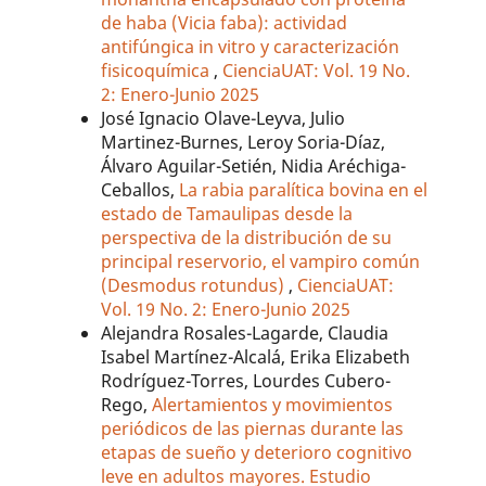
de haba (Vicia faba): actividad
antifúngica in vitro y caracterización
fisicoquímica
,
CienciaUAT: Vol. 19 No.
2: Enero-Junio 2025
José Ignacio Olave-Leyva, Julio
Martinez-Burnes, Leroy Soria-Díaz,
Álvaro Aguilar-Setién, Nidia Aréchiga-
Ceballos,
La rabia paralítica bovina en el
estado de Tamaulipas desde la
perspectiva de la distribución de su
principal reservorio, el vampiro común
(Desmodus rotundus)
,
CienciaUAT:
Vol. 19 No. 2: Enero-Junio 2025
Alejandra Rosales-Lagarde, Claudia
Isabel Martínez-Alcalá, Erika Elizabeth
Rodríguez-Torres, Lourdes Cubero-
Rego,
Alertamientos y movimientos
periódicos de las piernas durante las
etapas de sueño y deterioro cognitivo
leve en adultos mayores. Estudio