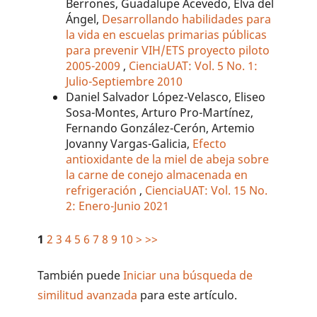
Berrones, Guadalupe Acevedo, Elva del
Ángel,
Desarrollando habilidades para
la vida en escuelas primarias públicas
para prevenir VIH/ETS proyecto piloto
2005-2009
,
CienciaUAT: Vol. 5 No. 1:
Julio-Septiembre 2010
Daniel Salvador López-Velasco, Eliseo
Sosa-Montes, Arturo Pro-Martínez,
Fernando González-Cerón, Artemio
Jovanny Vargas-Galicia,
Efecto
antioxidante de la miel de abeja sobre
la carne de conejo almacenada en
refrigeración
,
CienciaUAT: Vol. 15 No.
2: Enero-Junio 2021
1
2
3
4
5
6
7
8
9
10
>
>>
También puede
Iniciar una búsqueda de
similitud avanzada
para este artículo.