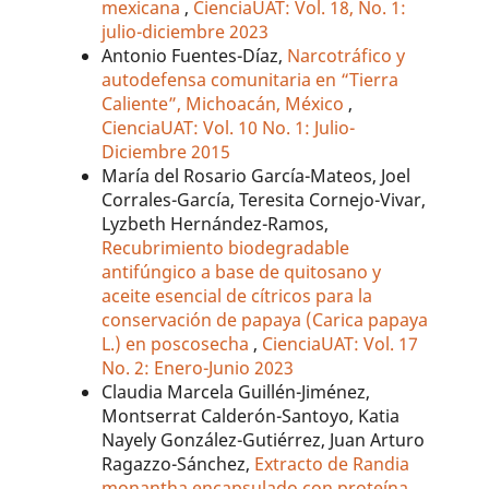
mexicana
,
CienciaUAT: Vol. 18, No. 1:
julio-diciembre 2023
Antonio Fuentes-Díaz,
Narcotráfico y
autodefensa comunitaria en “Tierra
Caliente”, Michoacán, México
,
CienciaUAT: Vol. 10 No. 1: Julio-
Diciembre 2015
María del Rosario García-Mateos, Joel
Corrales-García, Teresita Cornejo-Vivar,
Lyzbeth Hernández-Ramos,
Recubrimiento biodegradable
antifúngico a base de quitosano y
aceite esencial de cítricos para la
conservación de papaya (Carica papaya
L.) en poscosecha
,
CienciaUAT: Vol. 17
No. 2: Enero-Junio 2023
Claudia Marcela Guillén-Jiménez,
Montserrat Calderón-Santoyo, Katia
Nayely González-Gutiérrez, Juan Arturo
Ragazzo-Sánchez,
Extracto de Randia
monantha encapsulado con proteína