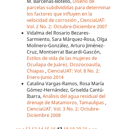
M. Barcenas-Botello,
Diseño de
parcelas subdivididas para determinar
los factores que influyen en la
velocidad de corrosión
,
CienciaUAT:
Vol. 2 No. 2: Octubre-Diciembre 2007
Vidalma del Rosario Bezares-
Sarmiento, Sara Márquez-Rosa, Olga
Molinero-González, Arturo Jiménez-
Cruz, Montserrat Bacardi-Gascón,
Estilos de vida de las mujeres de
Ocuilapa de Juárez, Ocozocoautla,
Chiapas
,
CienciaUAT: Vol. 8 No. 2:
Enero-Junio 2014
Catalina Vargas-Ramos, Rosa María
Gómez-Hernández, Griselda Cantú-
Ibarra,
Análisis del agua residual del
drenaje de Matamoros, Tamaulipas
,
CienciaUAT: Vol. 3 No. 2: Octubre-
Diciembre 2008
<<
<
12
13
14
15
16
17
18
19
20
21
>
>>