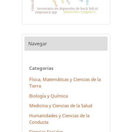
genomas
inventario de depresión de beck bdi-ii
phaseolus vulgaris l.
empoasca spp
Navegar
Categorías
Física, Matemáticas y Ciencias de la
Tierra
Biología y Química
Medicina y Ciencias de la Salud
Humanidades y Ciencias de la
Conducta
Ciencias Sociales