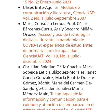
15 No. 2: Enero-Junio 2021
Ulises Brito-Aguilar,
Medios de
comunicación y literatura
,
CienciaUAT:
Vol. 2 No. 1: Julio-Septiembre 2007
María Consuelo Lemus-Pool, César
Bárcenas-Curtis, Arely Socorro Millán-
Orozco,
Acceso y uso de tecnologías
digitales durante la pandemia de
COVID-19: experiencia de estudiantes
de primaria con discapacidad
,
CienciaUAT: Vol. 19, No. 1: julio-
diciembre 2024
Christian Soledad Ortiz-Chacha, María
Sobeida Leticia Blázquez-Morales, Janet
García-González, María Beatriz Duarte-
Gómez, Xóchitl María del Carmen De-
San-Jorge-Cárdenas, Silvia María
Méndez-Main,
Tecnologías de la
información y comunicación para el
cuidado y atención del embarazo en el
primer nivel de atención
,
CienciaUAT: