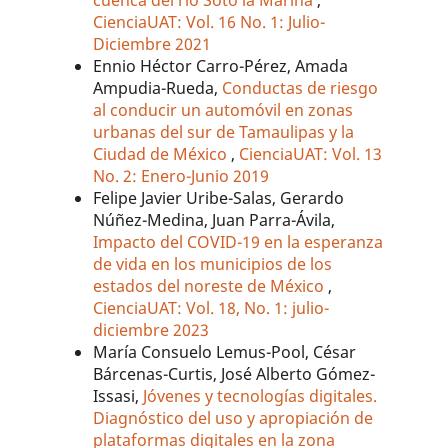
cuenca del río Soto la Marina
,
CienciaUAT: Vol. 16 No. 1: Julio-
Diciembre 2021
Ennio Héctor Carro-Pérez, Amada
Ampudia-Rueda,
Conductas de riesgo
al conducir un automóvil en zonas
urbanas del sur de Tamaulipas y la
Ciudad de México
,
CienciaUAT: Vol. 13
No. 2: Enero-Junio 2019
Felipe Javier Uribe-Salas, Gerardo
Núñez-Medina, Juan Parra-Ávila,
Impacto del COVID-19 en la esperanza
de vida en los municipios de los
estados del noreste de México
,
CienciaUAT: Vol. 18, No. 1: julio-
diciembre 2023
María Consuelo Lemus-Pool, César
Bárcenas-Curtis, José Alberto Gómez-
Issasi,
Jóvenes y tecnologías digitales.
Diagnóstico del uso y apropiación de
plataformas digitales en la zona