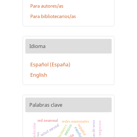
Para autores/as
Para bibliotecarios/as
Idioma
Español (España)
English
Palabras clave
red neuronal
redes neuronales
diferencias de sexo
salud mental
español
méxico