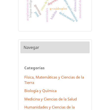
mortalidad de negocios
acoplamiento molecular
virus de humanos
estudiantes universitarios
lengua indígena
depresión
genomas
g-cuádruples
antivirales
hñähñu
perú
delincuencia
Navegar
Categorías
Física, Matemáticas y Ciencias de la
Tierra
Biología y Química
Medicina y Ciencias de la Salud
Humanidades y Ciencias de la