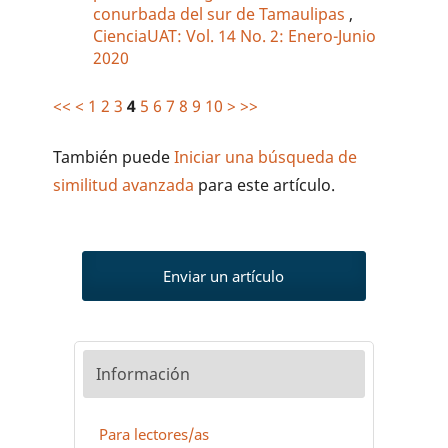
conurbada del sur de Tamaulipas
,
CienciaUAT: Vol. 14 No. 2: Enero-Junio
2020
<<
<
1
2
3
4
5
6
7
8
9
10
>
>>
También puede
Iniciar una búsqueda de
similitud avanzada
para este artículo.
Enviar un artículo
Información
Para lectores/as