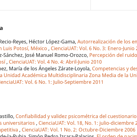
/a
ecio-Reyes, Héctor López-Gama,
Autorrealización de los 
n Luis Potosí, México
,
CienciaUAT: Vol. 6 No. 3: Enero-Junio
z-Sánchez, José Manuel Romo-Orozco,
Percepción del ruid
osí
,
CienciaUAT: Vol. 4 No. 4: Abril-Junio 2010
z, María de los Ángeles Zárate-Loyola,
Competencias y d
la Unidad Académica Multidisciplinaria Zona Media de la Un
ienciaUAT: Vol. 6 No. 1: Julio-Septiembre 2011
stillo,
Confiabilidad y validez psicométrica del cuestionari
s universitarios
,
CienciaUAT: Vol. 18, No. 1: julio-diciembre
petitiva
,
CienciaUAT: Vol. 1 No. 2: Octubre-Diciembre 2006
de-la-Rubia, Simón Pedro Izcara-Palacios,
El orden de nac