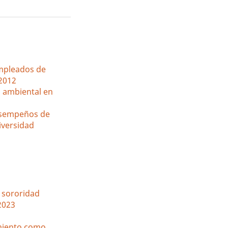
empleados de
 2012
o ambiental en
esempeños de
iversidad
o sororidad
 2023
imiento como