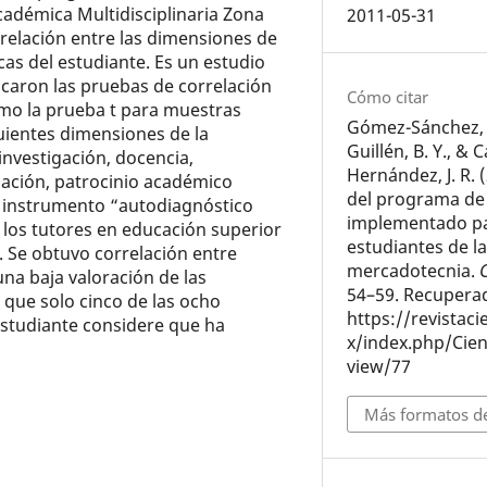
cadémica Multidisciplinaria Zona
2011-05-31
a relación entre las dimensiones de
icas del estudiante. Es un estudio
licaron las pruebas de correlación
Cómo citar
omo la prueba t para muestras
Gómez-Sánchez, 
uientes dimensiones de la
Guillén, B. Y., & C
investigación, docencia,
Hernández, J. R. (
zación, patrocinio académico
del programa de 
el instrumento “autodiagnóstico
implementado pa
n los tutores en educación superior
estudiantes de la
). Se obtuvo correlación entre
mercadotecnia.
una baja valoración de las
54–59. Recuperad
 que solo cinco de las ocho
https://revistac
studiante considere que ha
x/index.php/Cien
view/77
Más formatos de