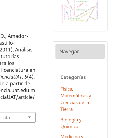
diferencias de sexo
delincuencia
compuestos fenólicos
salud mental
depresión
modelo de predicción
perú
español
estudiantes universitarios
virus de humanos
empoasca spp
antivirales
genomas
méxico
rendimiento
hñähñu
g-cuádruples
lengua indígena
D., Amador-
astillo-
2011). Análisis
Navegar
tutorías
ra los
 licenciatura en
CienciaUAT
,
5
(4),
Categorías
o a partir de
Física,
iencia.uat.edu.m
Matemáticas y
ciaUAT/article/
Ciencias de la
Tierra
 cita
Biología y
Química
Medicina y