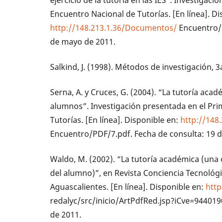
ejercicio de la tutoría en las IES”. Investigac
Encuentro Nacional de Tutorías. [En línea]. Di
http://148.213.1.36/Documentos/
Encuentro/P
de mayo de 2011.
Salkind, J. (1998). Métodos de investigación, 3a
Serna, A. y Cruces, G. (2004). “La tutoría aca
alumnos”. Investigación presentada en el Pr
Tutorías. [En línea]. Disponible en:
http://148
Encuentro/PDF/7.pdf. Fecha de consulta: 19 
Waldo, M. (2002). “La tutoría académica (una 
del alumno)”, en Revista Conciencia Tecnológi
Aguascalientes. [En línea]. Disponible en:
htt
redalyc/src/inicio/ArtPdfRed.jsp?iCve=9440190
de 2011.