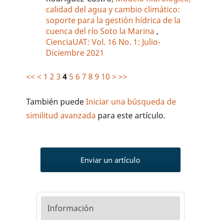
calidad del agua y cambio climático:
soporte para la gestión hídrica de la
cuenca del río Soto la Marina
,
CienciaUAT: Vol. 16 No. 1: Julio-
Diciembre 2021
<<
<
1
2
3
4
5
6
7
8
9
10
>
>>
También puede
Iniciar una búsqueda de
similitud avanzada
para este artículo.
Enviar un artículo
Información