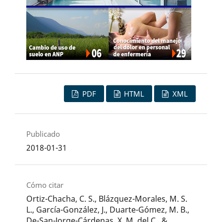
PDF
HTML
XML
Publicado
2018-01-31
Cómo citar
Ortiz-Chacha, C. S., Blázquez-Morales, M. S.
L., García-González, J., Duarte-Gómez, M. B.,
De-San-Jorge-Cárdenas, X. M. del C., &