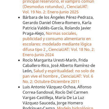
principal reservorio, el vampiro común
(Desmodus rotundus)
,
CienciaUAT:
Vol. 19 No. 2: Enero-Junio 2025
Bárbara de los Ángeles Pérez-Pedraza,
Gerardo Daniel Olvera-Romero, Karla
Patricia Valdés-García, Rolando Javier
Praga-Alejo,
Normas sociales,
publicidad y consumo alimentario en
escolares: modelado mediante lógica
difusa tipo 2
,
CienciaUAT: Vol. 18 No. 2:
Enero-Junio 2024
Rocío Margarita Uresti-Marín, Frida
Caballero-Rico, José Alberto Ramírez-de
León,
Salud y espiritualidad: no solo de
pan vive el hombre
,
CienciaUAT: Vol. 6
No. 2: Octubre-Diciembre 2011
Luis Antonio Vázquez-Ochoa, Alfonso
Correa-Sandoval, Rocío Del Carmen
Vargas-Castilleja, María De La Luz
Vázquez-Sauceda, Jorge Homero
Rodríguez-Castro,
Modelo hidrológico,