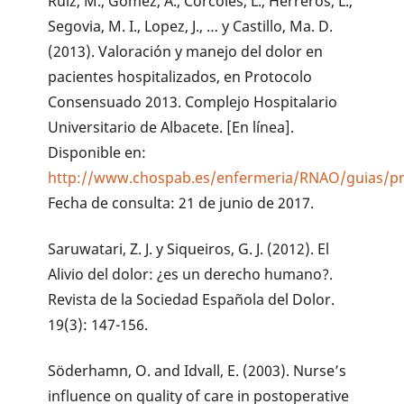
Ruiz, M., Gómez, A., Córcoles, L., Herreros, L.,
Segovia, M. I., Lopez, J., … y Castillo, Ma. D.
(2013). Valoración y manejo del dolor en
pacientes hospitalizados, en Protocolo
Consensuado 2013. Complejo Hospitalario
Universitario de Albacete. [En línea].
Disponible en:
http://www.chospab.es/enfermeria/RNAO/guias/pro
Fecha de consulta: 21 de junio de 2017.
Saruwatari, Z. J. y Siqueiros, G. J. (2012). El
Alivio del dolor: ¿es un derecho humano?.
Revista de la Sociedad Española del Dolor.
19(3): 147-156.
Söderhamn, O. and Idvall, E. (2003). Nurse’s
influence on quality of care in postoperative