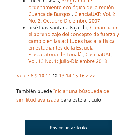
Lucero Casas,
Programa de
ordenamiento ecológico de la región
Cuenca de Burgos
,
CienciaUAT: Vol. 2
No. 2: Octubre-Diciembre 2007
José Luis Santana-Fajardo,
Ganancia en
el aprendizaje del concepto de fuerza y
cambio en las actitudes hacia la física
en estudiantes de la Escuela
Preparatoria de Tonalá
,
CienciaUAT:
Vol. 13 No. 1: Julio-Diciembre 2018
<<
<
7
8
9
10
11
12
13
14
15
16
>
>>
También puede
Iniciar una búsqueda de
similitud avanzada
para este artículo.
Enviar un artículo