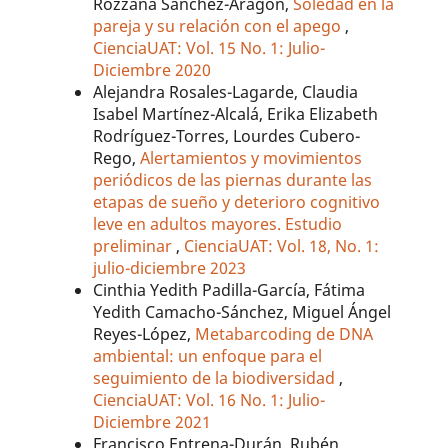
Rozzana Sánchez-Aragón,
Soledad en la
pareja y su relación con el apego
,
CienciaUAT: Vol. 15 No. 1: Julio-
Diciembre 2020
Alejandra Rosales-Lagarde, Claudia
Isabel Martínez-Alcalá, Erika Elizabeth
Rodríguez-Torres, Lourdes Cubero-
Rego,
Alertamientos y movimientos
periódicos de las piernas durante las
etapas de sueño y deterioro cognitivo
leve en adultos mayores. Estudio
preliminar
,
CienciaUAT: Vol. 18, No. 1:
julio-diciembre 2023
Cinthia Yedith Padilla-García, Fátima
Yedith Camacho-Sánchez, Miguel Ángel
Reyes-López,
Metabarcoding de DNA
ambiental: un enfoque para el
seguimiento de la biodiversidad
,
CienciaUAT: Vol. 16 No. 1: Julio-
Diciembre 2021
Francisco Entrena-Durán, Rubén