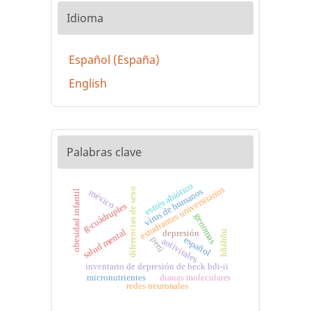
Idioma
Español (España)
English
Palabras clave
estrés abiótico
estudiantes universitarios
virus de humanos
diferencias de sexo
méxico
obesidad infantil
g-cuádruples
genomas
salud mental
depresión
hñähñu
perú
español
antivirales
inventario de depresión de beck bdi-ii
micronutrientes
dianas moleculares
redes neuronales