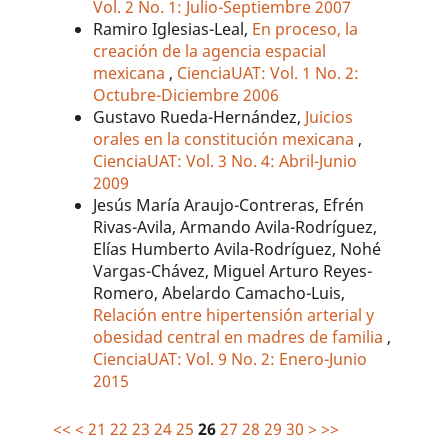
Vol. 2 No. 1: Julio-Septiembre 2007
Ramiro Iglesias-Leal,
En proceso, la
creación de la agencia espacial
mexicana
,
CienciaUAT: Vol. 1 No. 2:
Octubre-Diciembre 2006
Gustavo Rueda-Hernández,
Juicios
orales en la constitución mexicana
,
CienciaUAT: Vol. 3 No. 4: Abril-Junio
2009
Jesús María Araujo-Contreras, Efrén
Rivas-Avila, Armando Avila-Rodríguez,
Elías Humberto Avila-Rodríguez, Nohé
Vargas-Chávez, Miguel Arturo Reyes-
Romero, Abelardo Camacho-Luis,
Relación entre hipertensión arterial y
obesidad central en madres de familia
,
CienciaUAT: Vol. 9 No. 2: Enero-Junio
2015
<<
<
21
22
23
24
25
26
27
28
29
30
>
>>