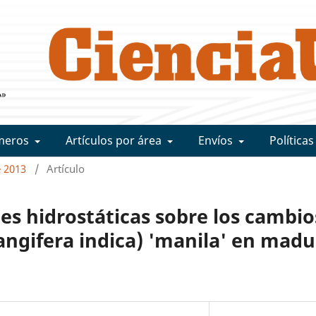
meros
Artículos por área
Envíos
Políticas
e 2013
/
Artículo
nes hidrostáticas sobre los cambio
gifera indica) 'manila' en madu