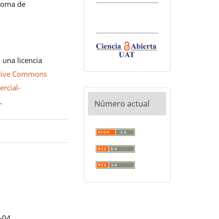
noma de
 una licencia
tive Commons
rcial-
0
.
Número actual
-04