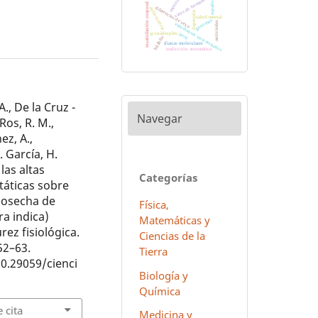
virus de humanos
méxico
español
insatisfacción corporal
diferencias de sexo
delincuencia
depresión
salud mental
genomas
antivirales
estudiantes universitarios
g-cuádruples
perú
hñähñu
dianas moleculares
traducción automática
., De la Cruz -
Navegar
 Ros, R. M.,
ez, A.,
S. García, H.
las altas
Categorías
táticas sobre
cosecha de
Física,
a indica)
Matemáticas y
ez fisiológica.
Ciencias de la
 52–63.
Tierra
10.29059/cienci
Biología y
Química
 cita
Medicina y