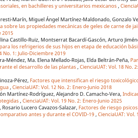
nsoriales, en bachilleres y universitarios mexicanos
,
Ciencia
resti-Marín, Miguel Ángel Martínez-Maldonado, Gonzalo Ve
a sobre las propiedades mecánicas de geles de carne de ja
e 2015
lina Castillo-Ruiz, Montserrat Bacardí-Gascón, Arturo Jimén
ara los refrigerios de sus hijos en etapa de educación bás
4 No. 1: Julio-Diciembre 2019
lera-Méndez, Ma. Elena Mellado-Rojas, Elda Beltrán-Peña,
Par
rante el desarrollo de las plantas
,
CienciaUAT: Vol. 18 No. 2
pinoza-Pérez,
Factores que intensifican el riesgo toxicológic
 agua
,
CienciaUAT: Vol. 12 No. 2: Enero-Junio 2018
ón Martínez-Rodríguez, Alejandro D. Camacho-Vera,
Indica
rotegidas
,
CienciaUAT: Vol. 19 No. 2: Enero-Junio 2025
, Rosario Lucero Cavazos-Salazar,
Factores de riesgo psicos
 comparativo antes y durante el COVID-19
,
CienciaUAT: Vol. 1