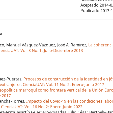
Aceptado 2014-0
Publicado 2013-
/a
Rico, Manuel Vázquez-Vázquez, José A. Ramírez,
La coherenci
ienciaUAT: Vol. 8 No. 1: Julio-Diciembre 2013
uez-Puertas,
Procesos de construcción de la identidad en j
 extranjero
,
CienciaUAT: Vol. 11 No. 2: Enero-Junio 2017
eopolítica marroquí como frontera vertical de la Unión Eu
e 2017
Mancha-Torres,
Impacto del Covid-19 en las condiciones labor
,
CienciaUAT: Vol. 16 No. 2: Enero-Junio 2022
ez-Ariza, Martín Guerrero-Posadas, Julio César Berthely-Bar