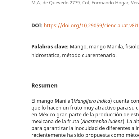
M.A. de Quevedo 2779. Col. Formando Hogar, Verac
DOI:
https://doi.org/10.29059/cienciauat.v8i1
Palabras clave:
Mango, mango Manila, fisiolo
hidrostática, método cuarentenario.
Resumen
El mango `Manila´ (
Mangifera indica
) cuenta con
que lo hacen un fruto muy atractivo para su
en México gran parte de la producción de este
mexicana de la fruta (
Anastrepha ludens
). La a
para garantizar la inocuidad de diferentes a
recientemente ha sido propuesta como métod