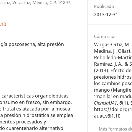
ruz, Veracruz, México, C.P. 91897.
Publicado
2013-12-31
.10
Cómo citar
gía poscosecha, alta presión
Vargas-Ortiz, M. A
Medina, J., Oliart
Rebolledo-Martín
Ramírez, J. A., & 
(2013). Efecto de 
presiones hidros
los cambios pos
mango (Mangifer
 características organolépticas
’manila’ en madur
 consumo en fresco, sin embargo,
CienciaUAT
,
8
(1),
 frutal es atacada por la mosca
https://doi.org/
lta presión hidrostática se emplea
auat.v8i1.10
limentos procesados y
o cuarentenario alternativo
Más formatos de