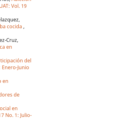
UAT: Vol. 19
lazquez,
iba cocida
,
ez-Cruz,
ica en
ticipación del
: Enero-Junio
o en
dores de
ocial en
7 No. 1: Julio-