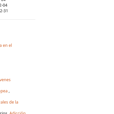
2-04
12-31
a en el
óvenes
ropea
,
ales de la
rios,
Adicción