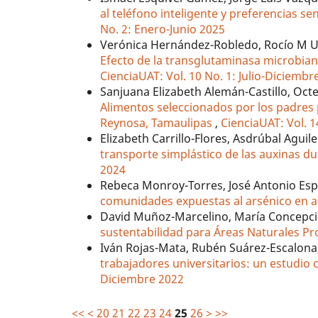
al teléfono inteligente y preferencias se
No. 2: Enero-Junio 2025
Verónica Hernández-Robledo, Rocío M U
Efecto de la transglutaminasa microbian
CienciaUAT: Vol. 10 No. 1: Julio-Diciembr
Sanjuana Elizabeth Alemán-Castillo, Octe
Alimentos seleccionados por los padres p
Reynosa, Tamaulipas
,
CienciaUAT: Vol. 1
Elizabeth Carrillo-Flores, Asdrúbal Agui
transporte simplástico de las auxinas du
2024
Rebeca Monroy-Torres, José Antonio Es
comunidades expuestas al arsénico en
David Muñoz-Marcelino, María Concepci
sustentabilidad para Áreas Naturales P
Iván Rojas-Mata, Rubén Suárez-Escalona
trabajadores universitarios: un estudio
Diciembre 2022
<<
<
20
21
22
23
24
25
26
>
>>