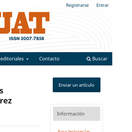
Registrarse
Entrar
 editoriales
Contacto
Buscar
Enviar un artículo
s
rez
Información
Para lectores/as